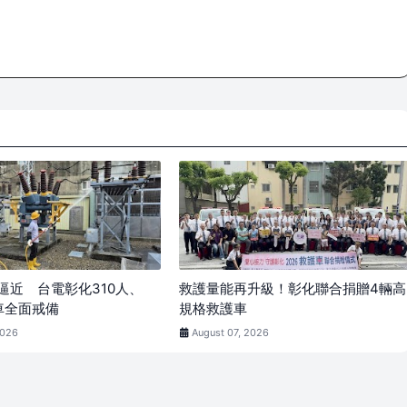
逼近 台電彰化310人、
救護量能再升級！彰化聯合捐贈4輛高
車全面戒備
規格救護車
2026
August 07, 2026