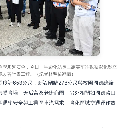
通學步道安全，今日一早彰化縣長王惠美前往視察彰化縣立
境改善計畫工程。（記者林明佑翻攝）
度計653公尺，新設圍籬278公尺與校園周邊綠籬
港體育場、天后宮及老街商圈，另外相關如周邊路口
區通學安全與工業區車流需求，強化區域交通運作效