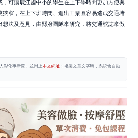
成，可讓鹿江國中小的學生在上下學時間更加方便與
較狹窄，在上下班時間、進出工業區容易造成交通堵
出想法及意見，由縣府團隊來研究，將交通號誌來做
人彰化事新聞」並附上
本文網址
；複製文章文字時，系統會自動