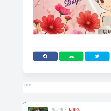
較舊
張貼者：
林明佑