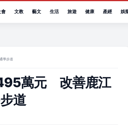
社會
文教
藝文
生活
旅遊
健康
產經
娛
）
學通學步道
495萬元 改善鹿江
學步道