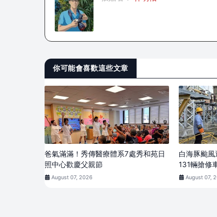
你可能會喜歡這些文章
爸氣滿滿！秀傳醫療體系7處秀和苑日
白海豚颱風
照中心歡慶父親節
131輛搶修
August 07, 2026
August 07, 