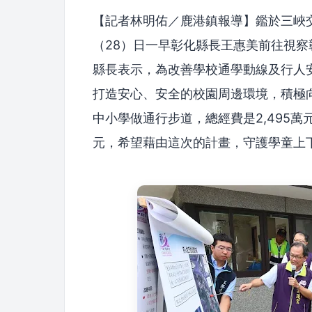
【記者林明佑／鹿港鎮報導】鑑於三峽
（28）日一早彰化縣長王惠美前往視
縣長表示，為改善學校通學動線及行人
打造安心、安全的校園周邊環境，積極
中小學做通行步道，總經費是2,495萬元
元，希望藉由這次的計畫，守護學童上