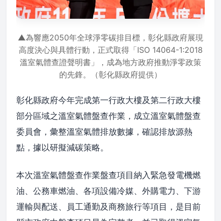
▲為響應2050年全球淨零碳排目標，彰化縣政府展現
高度決心與具體行動，正式取得「ISO 14064-1:2018
溫室氣體查證聲明書」，成為地方政府推動淨零政策
的先鋒。（彰化縣政府提供）
彰化縣政府今年完成第一行政大樓及第二行政大樓
部分區域之溫室氣體盤查作業，成立溫室氣體盤查
委員會，彙整溫室氣體排放數據，確認排放源熱
點，據以研擬減碳策略。
本次溫室氣體盤查作業盤查項目納入緊急發電機燃
油、公務車燃油、各項設備冷媒、外購電力、下游
運輸與配送、員工通勤及商務旅行等項目，是目前