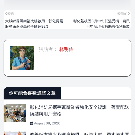
較舊
較新的
大城鄉長照衛福大樓啟用 彰化長照
彰化荔枝因3月中旬低溫受損 農民
服務涵蓋率高於全國達92%
可申請現金救助與低利貸款
張貼者：
林明佑
你可能會喜歡這些文章
彰化消防局攜手瓦斯業者強化安全複訓 落實配送
換裝與用戶安檢
August 06, 2026
改善板本排水及護岸橋梁 解決大村、秀水淹水問