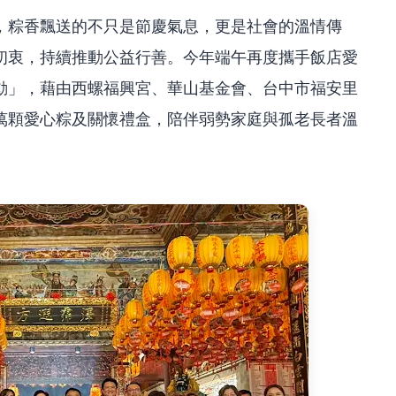
，粽香飄送的不只是節慶氣息，更是社會的溫情傳
初衷，持續推動公益行善。今年端午再度攜手飯店愛
動」，藉由西螺福興宮、華山基金會、台中市福安里
萬顆愛心粽及關懷禮盒，陪伴弱勢家庭與孤老長者溫