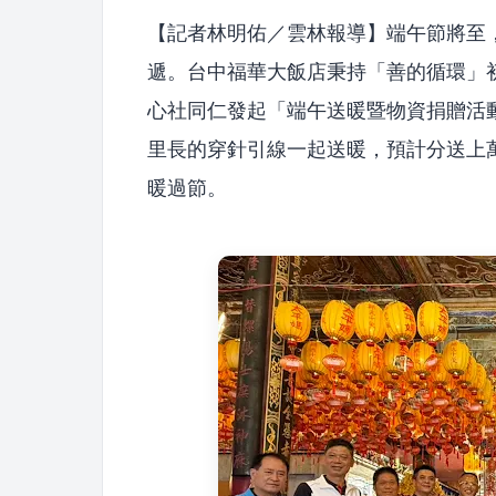
【記者林明佑／雲林報導】端午節將至
遞。台中福華大飯店秉持「善的循環」
心社同仁發起「端午送暖暨物資捐贈活
里長的穿針引線一起送暖，預計分送上
暖過節。