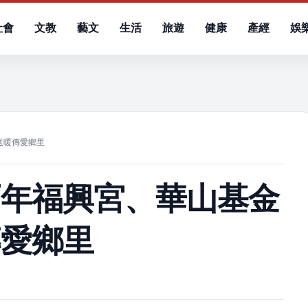
社會
文教
藝文
生活
旅遊
健康
產經
娛
）
送暖傳愛鄉里
百年福興宮、華山基金
傳愛鄉里