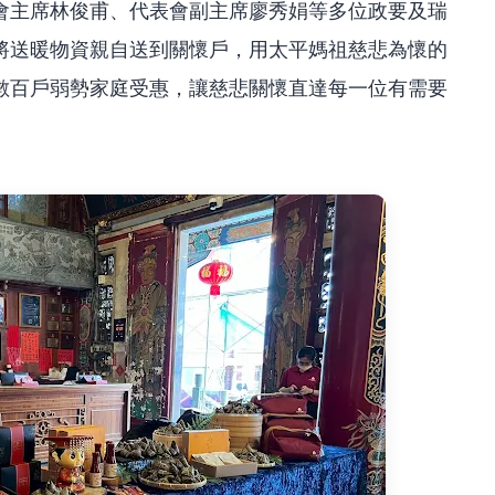
會主席林俊甫、代表會副主席廖秀娟等多位政要及瑞
將送暖物資親自送到關懷戶，用太平媽祖慈悲為懷的
數百戶弱勢家庭受惠，讓慈悲關懷直達每一位有需要