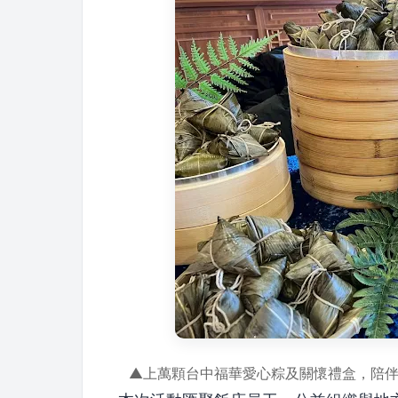
▲上萬顆台中福華愛心粽及關懷禮盒，陪