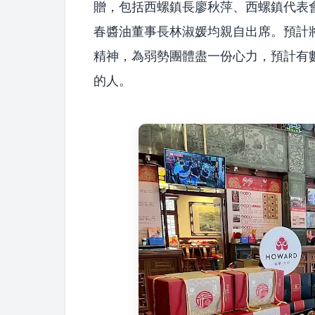
贈，包括西螺鎮長廖秋萍、西螺鎮代表
春醬油董事長林淑媛均親自出席。預計
精神，為弱勢團體盡一份心力，預計有
的人。