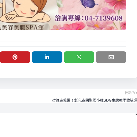
較新的
蜜蜂進校園！彰化市國聖國小推SDG生態教學體驗