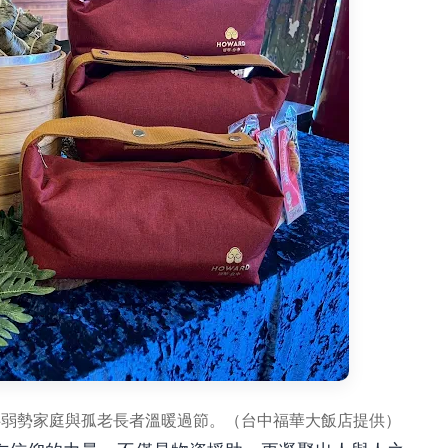
伴弱勢家庭與孤老長者溫暖過節。（台中福華大飯店提供）