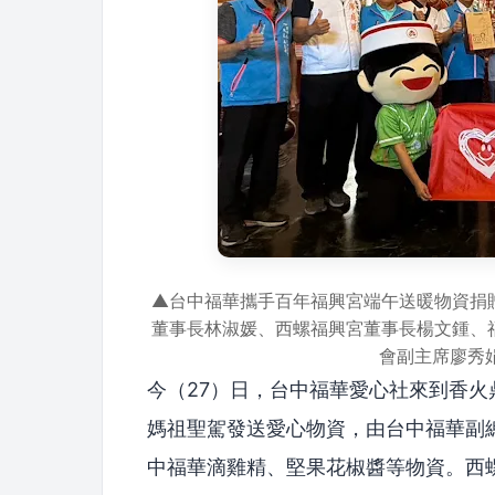
▲台中福華攜手百年福興宮端午送暖物資捐
董事長林淑媛、西螺福興宮董事長楊文鍾、
會副主席廖秀
今（27）日，台中福華愛心社來到香
媽祖聖駕發送愛心物資，由台中福華副
中福華滴雞精、堅果花椒醬等物資。西