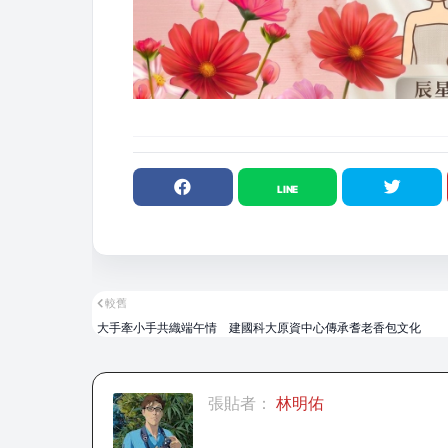
較舊
大手牽小手共織端午情 建國科大原資中心傳承耆老香包文化
張貼者：
林明佑