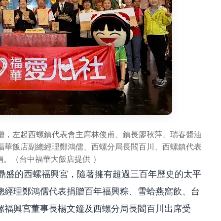
贈，左起西螺鎮代表會主席林俊甫、鎮長廖秋萍、瑞春醬油
福華飯店副總經理鄭鴻儒、西螺分局長閻百川、西螺鎮代表
娟。（台中福華大飯店提供 ）
火鼎盛的西螺福興宮，隨著擁有超過三百年歷史的太平
總經理鄭鴻儒代表捐贈百年福興粽、雪蛤燕窩飲、台
螺福興宮董事長楊文鐘及西螺分局長閻百川出席受