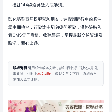
→接縣144線道路進入鹿港鎮。
彰化縣警察局提醒駕駛朋友，連假期間行車前應注
意車輛檢查，行駛途中切勿疲勞駕駛，沿路隨時監
看CMS電子看板、收聽警廣，掌握最新交通資訊及
路況，開心出遊。
版權聲明
引用或轉載本文時，請註明來源「彰化人彰化
事新聞」並附上
本文網址
；複製文章文字時，系統會自
動加入原文連結。