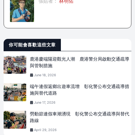
張貼者：
林明佑
你可能會喜歡這些文章
鹿港慶端陽迎觀光人潮 鹿港警分局啟動交通疏導
與管制措施
June 18, 2026
端午連假返鄉出遊車流增 彰化警公布交通疏導措
施與替代道路
June 17, 2026
勞動節連假車潮湧現 彰化警公布交通疏導與替代
路線
April 29, 2026