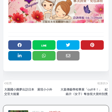
較舊
較新的
大園國小圓夢出訪日本 展現小小外
大葉傳藝學程畢展「cut!卡！」 紀
交官大能量
錄片《女子》奪放視大賞特別獎