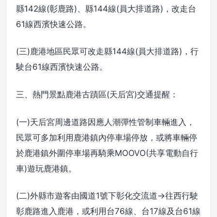
縣142線(彰鹿路)、縣144線(員大排道路)，改走台
61線西濱快速公路。
(三)鹿港地區民眾可改走縣144線(員大排道路)，行
駛台61線西濱快速公路。
三、熱門景點鹿港古蹟區(天后宮)交通提醒：
(一)天后宮周邊道路因應人潮彈性管制車輛進入，
民眾可多加利用鹿港鎮內停車場停放，或將車輛停
於鹿港鎮外圍停車場再騎乘MOOVO(共享電動自行
車)遊玩鹿港鎮。
(二)外縣市遊客由國道1號下彰化交流道→往西行駛
彰鹿路進入鹿港，或利用台76線、台17線及台61線