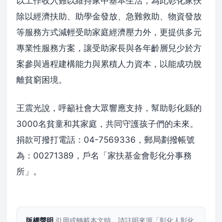
以工作收入難以維持家中基本生活，為此彰化家扶
除以經濟扶助、助學金發放、急難救助、物資發放
等服務方式減輕受助家庭經濟壓力外，更提供多元
專業性服務方案，讓受助家長與各年齡層兒少於方
案參與過程建構能力與累積人力資本，以能成功脫
離貧窮困境。
王震光說，呼籲社會大眾響應支持，幫助彰化縣的
3000名貧童和其家庭，共同守護孩子們的未來。
捐款可撥打電話：04-7569336，郵局劃撥帳號
為：00271389，戶名「家扶基金會彰化分事務
所」。
版權聲明
引用或轉載本文時，請註明來源「彰化人彰化