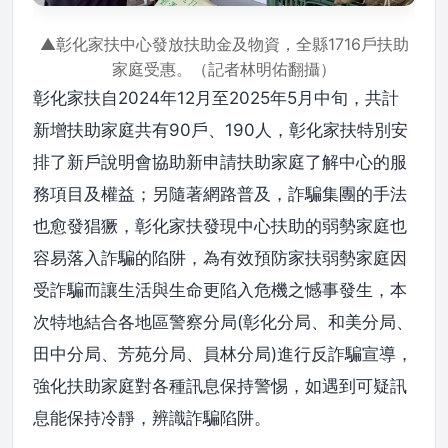
▲彰化家扶中心發放扶助金及物資，全縣1716戶扶助
家庭受惠。（記者林明佑翻攝）
彰化家扶自2024年12月至2025年5月中旬，共計
新增扶助家庭共有90戶、190人，彰化家扶特別安
排了新戶說明會協助新申請扶助家庭了解中心的服
務項目及權益；另隨著網路普及，詐騙集團的手法
也愈發猖獗，彰化家扶發現中心扶助的弱勢家庭也
容易落入詐騙的陷阱，為有效預防家扶弱勢家庭因
受詐騙而讓生活與生命更陷入危機之憾事發生，本
次特地結合各地區警察分局(彰化分局、和美分局、
田中分局、芳苑分局、員林分局)進行反詐騙宣導，
強化扶助家庭對各種訊息保持警惕，如遇到可疑訊
息能保持冷靜，辨識詐騙陷阱。