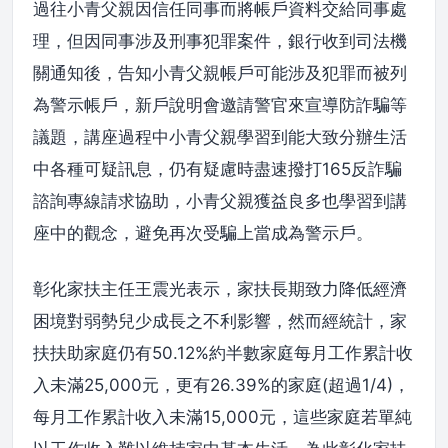
過往小青父親因信任同事而將帳戶資料交給同事處
理，但因同事涉及刑事犯罪案件，銀行收到司法機
關通知後，告知小青父親帳戶可能涉及犯罪而被列
為警示帳戶，新戶說明會邀請警官來宣導防詐騙等
議題，講座過程中小青父親學習到能大致分辦生活
中各種可疑訊息，仍有疑慮時盡速撥打165反詐騙
諮詢專線請求協助，小青父親獲益良多也學習到講
座中的觀念，避免再次受騙上當成為警示戶。
彰化家扶主任王震光表示，家扶長期致力降低經濟
困境對弱勢兒少成長之不利影響，然而經統計，家
扶扶助家庭仍有50.12%約半數家庭每月工作累計收
入未滿25,000元，更有26.39%的家庭(超過1/4)，
每月工作累計收入未滿15,000元，這些家庭若單純