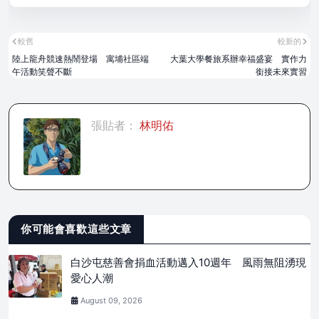
較舊
較新的
陸上龍舟競速熱鬧登場 寓埔社區端
大葉大學餐旅系辦幸福盛宴 實作力
午活動笑聲不斷
銜接未來實習
張貼者：
林明佑
你可能會喜歡這些文章
白沙屯慈善會捐血活動邁入10週年 風雨無阻湧現
愛心人潮
August 09, 2026