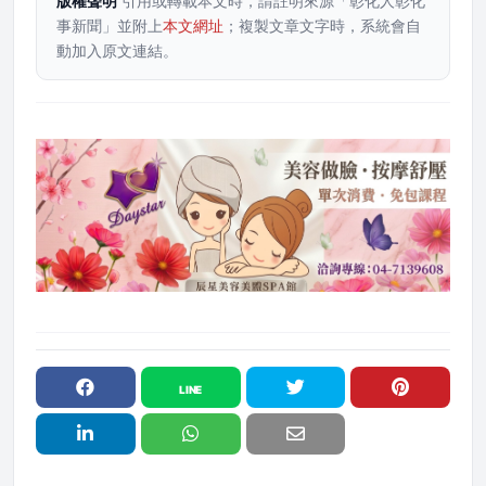
版權聲明
引用或轉載本文時，請註明來源「彰化人彰化
事新聞」並附上
本文網址
；複製文章文字時，系統會自
動加入原文連結。