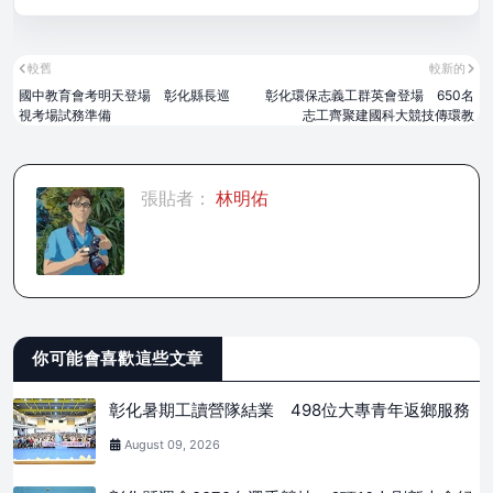
較舊
較新的
國中教育會考明天登場 彰化縣長巡
彰化環保志義工群英會登場 650名
視考場試務準備
志工齊聚建國科大競技傳環教
張貼者：
林明佑
你可能會喜歡這些文章
彰化暑期工讀營隊結業 498位大專青年返鄉服務
August 09, 2026