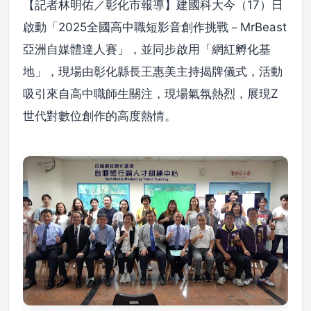
【記者林明佑／彰化市報導】建國科大今（17）日
啟動「2025全國高中職短影音創作挑戰－MrBeast
亞洲自媒體達人賽」，並同步啟用「網紅孵化基
地」，現場由彰化縣長王惠美主持揭牌儀式，活動
吸引來自高中職師生關注，現場氣氛熱烈，展現Z
世代對數位創作的高度熱情。