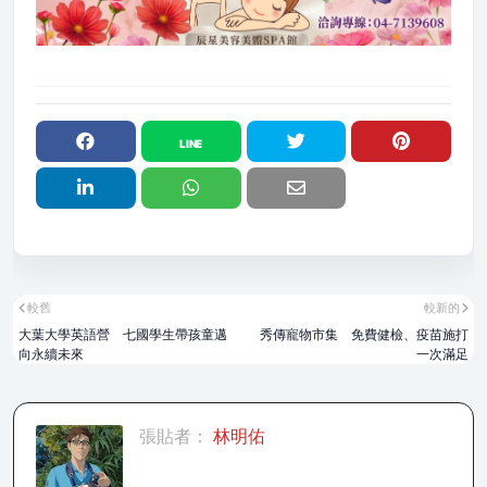
較舊
較新的
大葉大學英語營 七國學生帶孩童邁
秀傳寵物市集 免費健檢、疫苗施打
向永續未來
一次滿足
張貼者：
林明佑