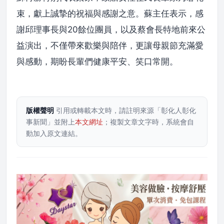
束，獻上誠摯的祝福與感謝之意。蘇主任表示，感
謝邱理事長與20餘位團員，以及蔡會長特地前來公
益演出，不僅帶來歡樂與陪伴，更讓母親節充滿愛
與感動，期盼長輩們健康平安、笑口常開。
版權聲明
引用或轉載本文時，請註明來源「彰化人彰化
事新聞」並附上
本文網址
；複製文章文字時，系統會自
動加入原文連結。