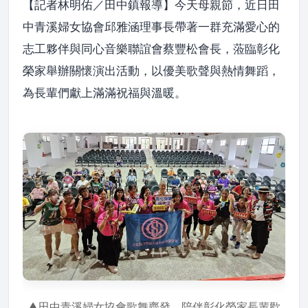
【記者林明佑／田中鎮報導】今天母親節，近日田
中青溪婦女協會邱雅涵理事長帶著一群充滿愛心的
志工夥伴與同心音樂聯誼會蔡豐松會長，蒞臨彰化
榮家舉辦關懷演出活動，以優美歌聲與熱情舞蹈，
為長輩們獻上滿滿祝福與溫暖。
▲田中青溪婦女協會歌舞齊發，陪伴彰化榮家長輩歡