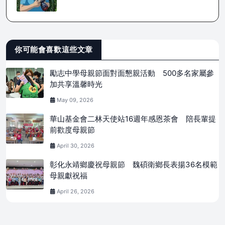
你可能會喜歡這些文章
勵志中學母親節面對面懇親活動 500多名家屬參
加共享溫馨時光
May 09, 2026
華山基金會二林天使站16週年感恩茶會 陪長輩提
前歡度母親節
April 30, 2026
彰化永靖鄉慶祝母親節 魏碩衛鄉長表揚36名模範
母親獻祝福
April 26, 2026