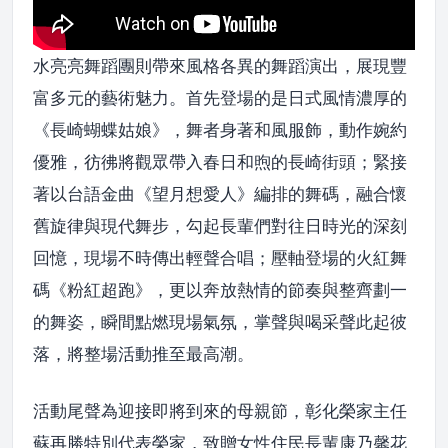
水亮亮舞蹈團則帶來風格各異的舞蹈演出，展現豐
富多元的藝術魅力。首先登場的是日式風情濃厚的
《長崎蝴蝶姑娘》，舞者身著和風服飾，動作婉約
優雅，彷彿將觀眾帶入春日和煦的長崎街頭；緊接
著以台語金曲《望月想愛人》編排的舞碼，融合懷
舊旋律與現代舞步，勾起長輩們對往日時光的深刻
回憶，現場不時傳出輕聲合唱；壓軸登場的火紅舞
碼《粉紅超跑》，更以奔放熱情的節奏與整齊劃一
的舞姿，瞬間點燃現場氣氛，掌聲與喝采聲此起彼
落，將整場活動推至最高潮。
活動尾聲為迎接即將到來的母親節，彰化榮家主任
蘇再勝特別代表榮家，致贈女性住民長輩康乃馨花