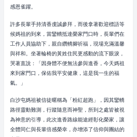
感恩雀躍。
許多長輩手持清香虔誠參拜，而後拿著歡迎標語等
候媽祖的到來，當鑾轎抵達榮家門口時，長輩們在
工作人員協助下，親自鑽轎腳祈福，現場充滿溫馨
與祥和。坐著輪椅的黃姓住民更感動的流下眼淚，
哭著直說：「因身體不便無法參與進香，今天媽祖
來到家門口，保佑我平安健康，這是我一生的福
氣。」
白沙屯媽祖被信徒暱稱為「粉紅超跑」，因其鑾轎
路徑靈動難測，行蹤隨意而神聖，所到之處皆被視
為神意的引導，此次進香路線能途經彰化榮家，讓
全體同仁與長輩倍感榮幸，亦增添了信仰與團結的