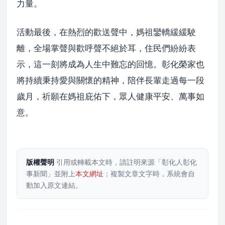
力量。
活動最後，在熱烈的歡送聲中，媽祖鑾轎緩緩駛
離，全場掌聲與歡呼聲不絕於耳，住民們紛紛表
示，這一刻將成為人生中難忘的回憶。彰化榮家也
將持續秉持愛與關懷的精神，陪伴長輩走過每一段
歲月，祈願在媽祖庇佑下，眾人健康平安、萬事如
意。
版權聲明
引用或轉載本文時，請註明來源「彰化人彰化
事新聞」並附上
本文網址
；複製文章文字時，系統會自
動加入原文連結。