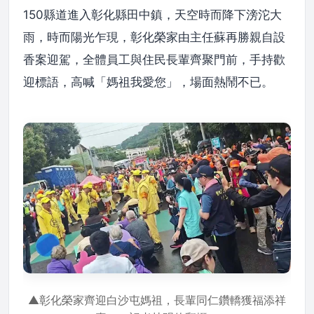
150縣道進入彰化縣田中鎮，天空時而降下滂沱大
雨，時而陽光乍現，彰化榮家由主任蘇再勝親自設
香案迎駕，全體員工與住民長輩齊聚門前，手持歡
迎標語，高喊「媽祖我愛您」，場面熱鬧不已。
▲彰化榮家齊迎白沙屯媽祖，長輩同仁鑽轎獲福添祥