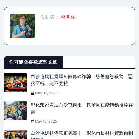
張貼者：
林明佑
你可能會喜歡這些文章
白沙屯媽祖竟爆AI假募款詐騙 慈善會怒報警：惡
劣至極、絕不寬貸
May 03, 2026
彰化榮家齊迎白沙屯媽祖 長輩同仁鑽轎獲福添祥
壽
May 10, 2025
白沙屯媽祖停駕正德高中 彰化市長林世賢親自到