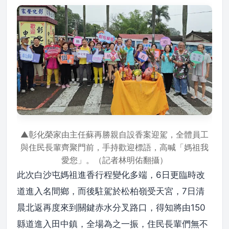
▲彰化榮家由主任蘇再勝親自設香案迎駕，全體員工
與住民長輩齊聚門前，手持歡迎標語，高喊「媽祖我
愛您」。（記者林明佑翻攝）
此次白沙屯媽祖進香行程變化多端，6日更臨時改
道進入名間鄉，而後駐駕於松柏嶺受天宮，7日清
晨北返再度來到關鍵赤水分叉路口，得知將由150
縣道進入田中鎮，全場為之一振，住民長輩們無不