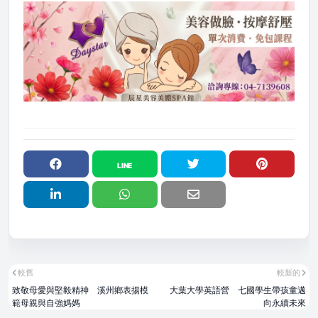
較舊
較新的
致敬母愛與堅毅精神 溪州鄉表揚模
大葉大學英語營 七國學生帶孩童邁
範母親與自強媽媽
向永續未來