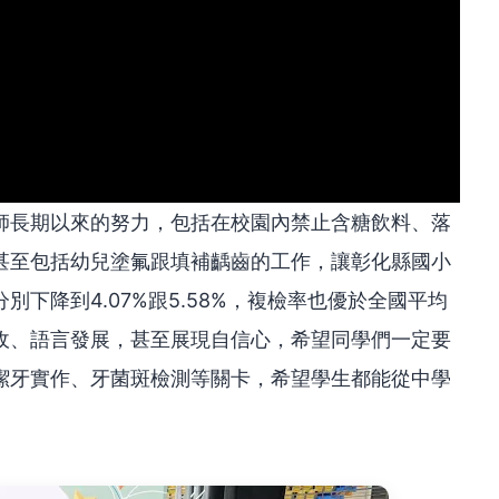
師長期以來的努力，包括在校園內禁止含糖飲料、落
甚至包括幼兒塗氟跟填補齲齒的工作，讓彰化縣國小
下降到4.07%跟5.58%，複檢率也優於全國平均
收、語言發展，甚至展現自信心，希望同學們一定要
潔牙實作、牙菌斑檢測等關卡，希望學生都能從中學