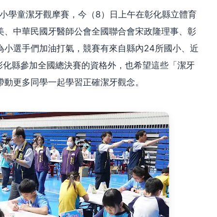
國小學童潔牙觀摩賽，今（8）日上午在彰化縣立體育
美、中華民國牙醫師公會全國聯合會宋政隆理事、彰
為小選手們加油打氣，競賽有來自縣內24所國小、近
彰化縣參加全國總決賽的資格外，也希望這些「潔牙
帶動更多同學一起學習正確潔牙觀念。