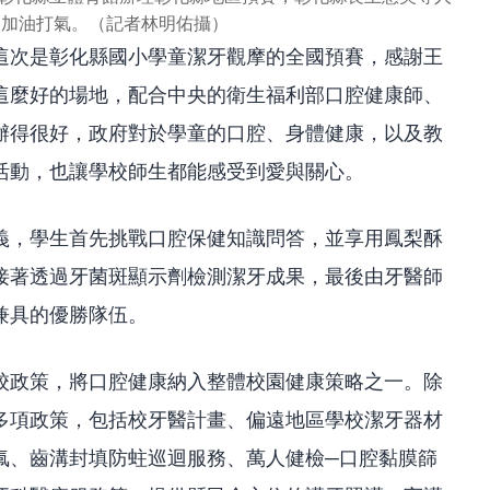
們加油打氣。（記者林明佑攝）
這次是彰化縣國小學童潔牙觀摩的全國預賽，感謝王
這麼好的場地，配合中央的衛生福利部口腔健康師、
辦得很好，政府對於學童的口腔、身體健康，以及教
活動，也讓學校師生都能感受到愛與關心。
義，學生首先挑戰口腔保健知識問答，並享用鳳梨酥
接著透過牙菌斑顯示劑檢測潔牙成果，最後由牙醫師
兼具的優勝隊伍。
校政策，將口腔健康納入整體校園健康策略之一。除
多項政策，包括校牙醫計畫、偏遠地區學校潔牙器材
氟、齒溝封填防蛀巡迴服務、萬人健檢─口腔黏膜篩