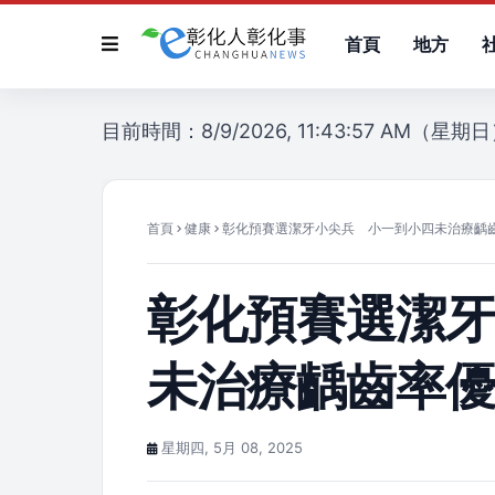
首頁
地方
目前時間：8/9/2026, 11:43:57 AM（星期
首頁
健康
彰化預賽選潔牙小尖兵 小一到小四未治療齲
彰化預賽選潔
未治療齲齒率
星期四, 5月 08, 2025