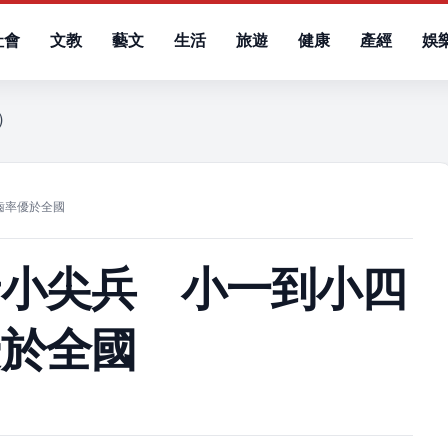
社會
文教
藝文
生活
旅遊
健康
產經
娛
日）
齒率優於全國
牙小尖兵 小一到小四
優於全國