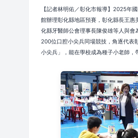
【記者林明佑／彰化市報導】2025年
館辦理彰化縣地區預賽，彰化縣長王惠
化縣牙醫師公會理事長陳俊雄等人與會
200位口腔小尖兵同場競技，角逐代表
小尖兵」，能在學校成為種子小老師，