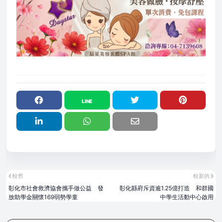
較舊
較新的
彰化市社會救濟協會攜手做公益 發
彰化縣府斥資逾1.25億打造 和群國
放助學金關懷169弱勢學童
中學生活動中心啟用