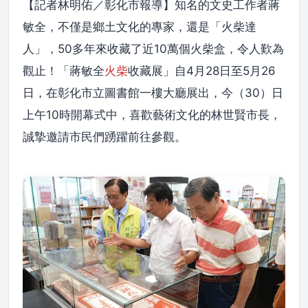
【記者林明佑／彰化市報導】知名的文史工作者蔣
敏全，不僅是鄉土文化的專家，還是「火柴達
人」，50多年來收藏了近10萬個火柴盒，令人歎為
觀止！「蔣敏全
火柴
收藏展」自4月28日至5月26
日，在彰化市立圖書館一樓大廳展出，今（30）日
上午10時開幕式中，喜歡藝術文化的林世賢市長，
誠摯邀請市民們踴躍前往參觀。