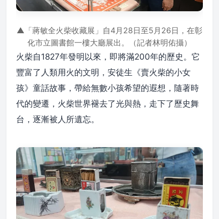
▲「蔣敏全火柴收藏展」自4月28日至5月26日，在彰
化市立圖書館一樓大廳展出。（記者林明佑攝）
火柴自1827年發明以來，即將滿200年的歷史。它
豐富了人類用火的文明，安徒生《賣火柴的小女
孩》童話故事，帶給無數小孩希望的遐想，隨著時
代的變遷，火柴世界褪去了光與熱，走下了歷史舞
台，逐漸被人所遺忘。