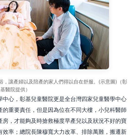
浴，讓產婦以及陪產的家人們得以自在舒服。(示意圖)（彰
基醫院提供）
學中心，彰基兒童醫院更是全台灣四家兒童醫學中心
產的重要責任，但是因為位在不同大樓，小兒科醫師
產房，才能夠及時搶救極度早產兒以及狀況不好的寶
有效率；總院長陳穆寬大力改革、排除萬難，搬遷新