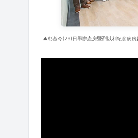
▲彰基今(29)日舉辦產房暨烈以利紀念病