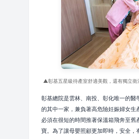
▲彰基五星級待產室舒適美觀，還有獨立衛
彰基總院是雲林、南投、彰化唯一的醫
的其中一家，兼負著高危險妊娠婦女生
必須在很短的時間推著保溫箱飛奔至舊
寶。為了讓母嬰照顧更加即時，安全，