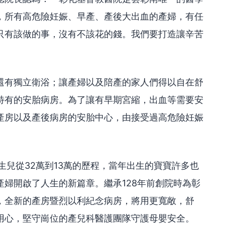
，所有高危險妊娠、早產、產後大出血的產婦，有任
只有該做的事，沒有不該花的錢。我們要打造讓辛苦
」
還有獨立衛浴；讓產婦以及陪產的家人們得以自在舒
特有的安胎病房。為了讓有早期宮縮，出血等需要安
產房以及產後病房的安胎中心，由接受過高危險妊娠
生兒從32萬到13萬的歷程，當年出生的寶寶許多也
婦開啟了人生的新篇章。繼承128年前創院時為彰
，全新的產房暨烈以利紀念病房，將用更寬敞，舒
用心，堅守崗位的產兒科醫護團隊守護母嬰安全。