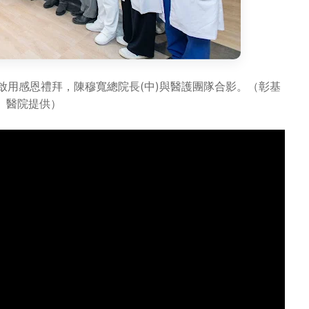
房啟用感恩禮拜，陳穆寬總院長(中)與醫護團隊合影。（彰基
醫院提供）