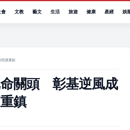
社會
文教
藝文
生活
旅遊
健康
產經
娛
）
胎照護重鎮
玩命關頭 彰基逆風成
護重鎮