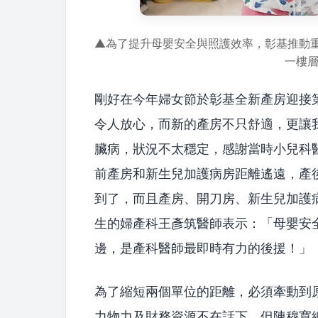
▲為了提升母嬰安全與照護效率，彰基推動重
一樓
剛好在今年婦女節於彰基全新產房迎接
令人放心，而新的產房不只舒適，更讓
臟病，狀況不太穩定，感謝當時小兒科
前產房和新生兒加護病房距離遙遠，產
到了，而且產房、開刀房、新生兒加護
生的婦產科王彥筑醫師表示：「母嬰安
邊，是產科醫師最即時有力的後援！」
為了縮短兩個單位的距離，必須牽動到
力物力及財務資源不在話下。但陳穆寬