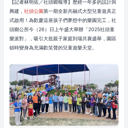
【記者林明佑／社頭鄉報導】歷經一年多的設計與
興建，
社頭公園
第一期全新共融式大型兒童遊具正
式啟用！為歡慶這座孩子們夢想中的樂園完工，社
頭鄉公所今（26）日上午盛大舉辦「2025社頭童
樂派對」，吸引大批親子家庭到場共襄盛舉，園區
頓時變身為充滿歡笑聲的兒童遊樂天堂。