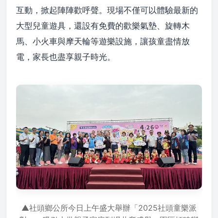
互動，掀起陣陣歡呼聲。現場不僅可以體驗最新的
大型兒童遊具，還設有免費的歡樂氣墊、旋轉木
馬、小火車與摩天輪等遊樂設施，讓孩童盡情放
電，家長也盡享親子時光。
▲社頭鄉公所今日上午盛大舉辦「2025社頭童樂派