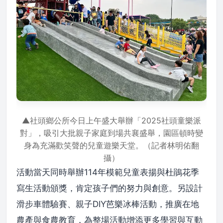
▲社頭鄉公所今日上午盛大舉辦「2025社頭童樂派
對」，吸引大批親子家庭到場共襄盛舉，園區頓時變
身為充滿歡笑聲的兒童遊樂天堂。（記者林明佑翻
攝）
活動當天同時舉辦114年模範兒童表揚與杜鵑花季
寫生活動頒獎，肯定孩子們的努力與創意。另設計
滑步車體驗賽、親子DIY芭樂冰棒活動，推廣在地
農產與食農教育，為整場活動增添更多學習與互動