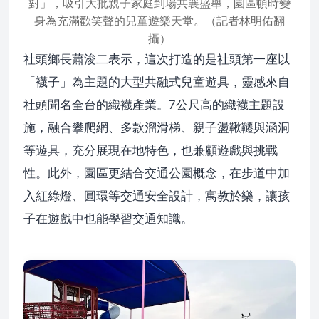
對」，吸引大批親子家庭到場共襄盛舉，園區頓時變
身為充滿歡笑聲的兒童遊樂天堂。（記者林明佑翻
攝）
社頭鄉長蕭浚二表示，這次打造的是社頭第一座以
「襪子」為主題的大型共融式兒童遊具，靈感來自
社頭聞名全台的織襪產業。7公尺高的織襪主題設
施，融合攀爬網、多款溜滑梯、親子盪鞦韆與涵洞
等遊具，充分展現在地特色，也兼顧遊戲與挑戰
性。此外，園區更結合交通公園概念，在步道中加
入紅綠燈、圓環等交通安全設計，寓教於樂，讓孩
子在遊戲中也能學習交通知識。