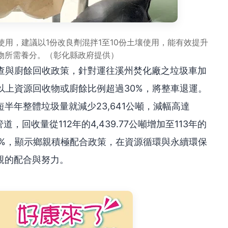
用，建議以1份改良劑混拌1至10份土壤使用，能有效提升
物所需養分。（彰化縣政府提供）
稽查與廚餘回收政策，針對運往溪州焚化廠之垃圾車加
以上資源回收物或廚餘比例超過30%，將整車退運。
半年整體垃圾量就減少23,641公噸，減幅高達
，回收量從112年的4,439.77公噸增加至113年的
約43%，顯示鄉親積極配合政策，在資源循環與永續環保
親的配合與努力。