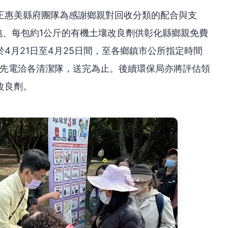
王惠美縣府團隊為感謝鄉親對回收分類的配合與支
0包、每包約1公斤的有機土壤改良劑供彰化縣鄉親免費
4月21日至4月25日間，至各鄉鎮市公所指定時間
可先電洽各清潔隊，送完為止。後續環保局亦將評估領
改良劑。