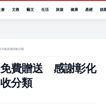
社會
文教
藝文
生活
旅遊
健康
產經
娛
）
親力挺資源回收分類
劑免費贈送 感謝彰化
回收分類