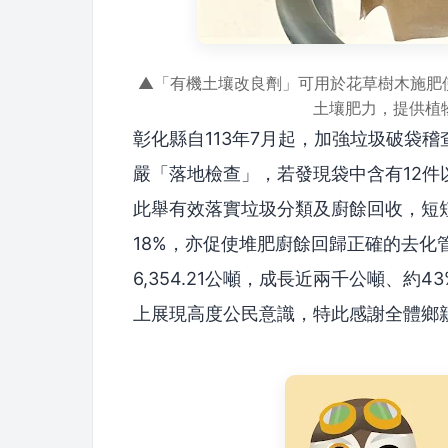
▲「有機土壤改良劑」可用於花草樹木施肥使
土壤肥力，提供植
彰化縣自113年7月起，加強垃圾破袋
嚴「落地檢查」，若發現袋中含有12件
此舉有效落實垃圾分類及廚餘回收，短短
18%，亦促使堆肥廚餘回歸正確的去化管道
6,354.21公噸，成長近兩千公噸、
上展現高度公民意識，特此感謝全體鄉