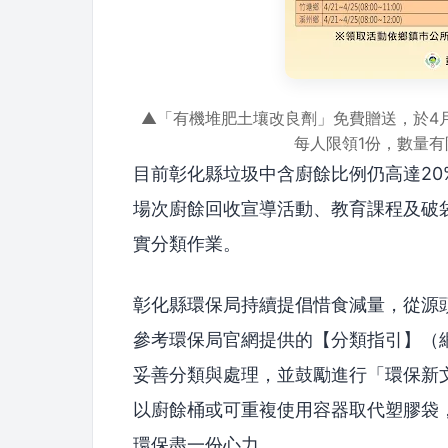
▲「有機堆肥土壤改良劑」免費贈送，於4月
每人限領1份，數量
目前彰化縣垃圾中含廚餘比例仍高達2
場次廚餘回收宣導活動、教育課程及破
實分類作業。
彰化縣環保局持續提倡惜食減量，從源
參考環保局官網提供的【分類指引】（
妥善分類與處理，並鼓勵進行「環保新
以廚餘桶或可重複使用容器取代塑膠袋
環保盡一份心力。