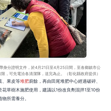
身分證明文件，於4月21日至4月25日間，至各鄉鎮市公
有限，可先電洽各清潔隊，送完為止。（彰化縣政府提供）
葉、果皮等
堆肥
廚餘，再由田尾堆肥中心經過破碎、
花草樹木施肥使用，建議以1份改良劑混拌1至10份
植物所需養分。