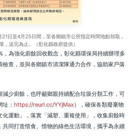
21日至4月25日間，至各鄉鎮市公所指定時間地點領取，
有限，送完為止。（彰化縣政府提供）
0%，為強化廚餘回收觀念，彰化縣環保局持續辦理多
袋檢查，並與各鄉鎮市清潔隊通力合作，協助家戶落
頭減少廚餘，也呼籲鄉親持續配合垃圾分類工作，可
網址：
https://reurl.cc/YYjMax
），確保各類廢棄物
文化運動」，落實「減塑、重複使用」，收集廚餘時
，共同打造惜食、惜物的綠色生活環境，攜手為永續