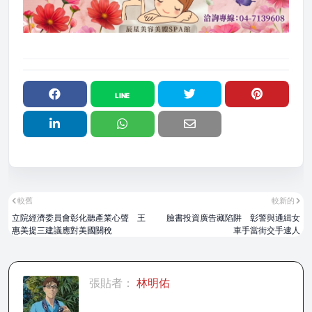
較舊
較新的
立院經濟委員會彰化聽產業心聲 王
臉書投資廣告藏陷阱 彰警與通緝女
惠美提三建議應對美國關稅
車手當街交手逮人
張貼者：
林明佑