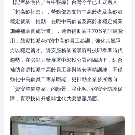
【記者林明佑／台中報導】台灣今年已正式邁入
「超高齡社會」，勞動部為支持中高齡者及高齡者
穩定就業，推動「在職中高齡者及高齡者穩定就業
訓練補助實施計畫」，透過補助雇主70%的訓練費
用，鼓勵指派45⁺的中高齡員工參訓，強化其競爭
力以穩定留才。資安服務業者漢昕科技即看準時代
趨勢，在勞動力發展署中彰投分署的協助下，結合
補助資源指派中高齡員工參與資安專精訓練，不僅
強化中高齡員工專業職能，更推動企業發展邁向
「資安整備專家」的願景，強化客戶的安全防護保
障，實現技術升級與世代共榮雙贏局面。