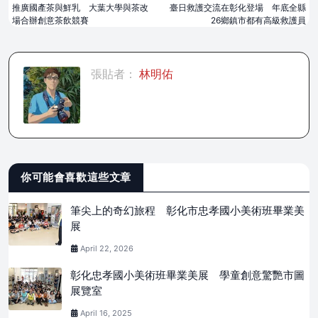
推廣國產茶與鮮乳 大葉大學與茶改
臺日救護交流在彰化登場 年底全縣
場合辦創意茶飲競賽
26鄉鎮市都有高級救護員
張貼者：
林明佑
你可能會喜歡這些文章
筆尖上的奇幻旅程 彰化市忠孝國小美術班畢業美
展
April 22, 2026
彰化忠孝國小美術班畢業美展 學童創意驚艷市圖
展覽室
April 16, 2025