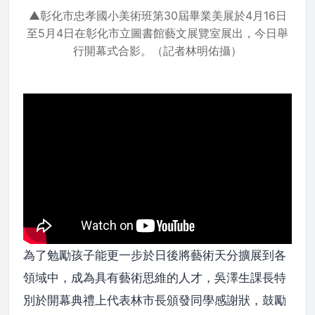
▲彰化市忠孝國小美術班第30屆畢業美展於4月16日
至5月4日在彰化市立圖書館藝文展覽室展出，今日舉
行開幕式合影。（記者林明佑攝）
為了勉勵孩子能更一步於日後將藝術天分擴展到各
領域中，成為具有藝術思維的人才，吳澤生課長特
別於開幕典禮上代表林市長頒發同學感謝狀，鼓勵