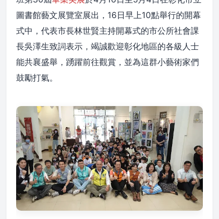
圖書館藝文展覽室展出，16日早上10點舉行的開幕
式中，代表市長林世賢主持開幕式的市公所社會課
長吳澤生致詞表示，竭誠歡迎彰化地區的各級人士
能共襄盛舉，踴躍前往觀賞，並為這群小藝術家們
鼓勵打氣。