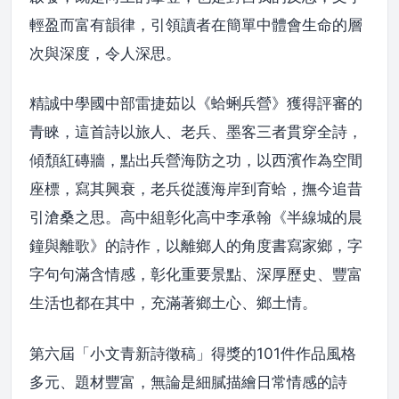
輕盈而富有韻律，引領讀者在簡單中體會生命的層
次與深度，令人深思。
精誠中學國中部雷捷茹以《蛤蜊兵營》獲得評審的
青睞，這首詩以旅人、老兵、墨客三者貫穿全詩，
傾頹紅磚牆，點出兵營海防之功，以西濱作為空間
座標，寫其興衰，老兵從護海岸到育蛤，撫今追昔
引滄桑之思。高中組彰化高中李承翰《半線城的晨
鐘與離歌》的詩作，以離鄉人的角度書寫家鄉，字
字句句滿含情感，彰化重要景點、深厚歷史、豐富
生活也都在其中，充滿著鄉土心、鄉土情。
第六屆「小文青新詩徵稿」得獎的101件作品風格
多元、題材豐富，無論是細膩描繪日常情感的詩