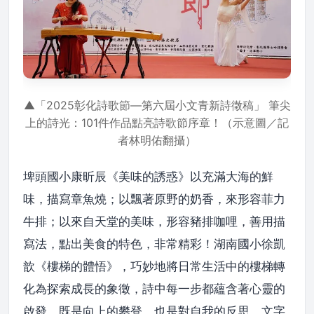
▲「2025彰化詩歌節—第六屆小文青新詩徵稿」 筆尖
上的詩光：101件作品點亮詩歌節序章！（示意圖／記
者林明佑翻攝）
埤頭國小康昕辰《美味的誘惑》以充滿大海的鮮
味，描寫章魚燒；以飄著原野的奶香，來形容菲力
牛排；以來自天堂的美味，形容豬排咖哩，善用描
寫法，點出美食的特色，非常精彩！湖南國小徐凱
歆《樓梯的體悟》，巧妙地將日常生活中的樓梯轉
化為探索成長的象徵，詩中每一步都蘊含著心靈的
啟發，既是向上的攀登，也是對自我的反思，文字