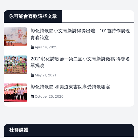
你可能會喜歡這些文章
彰化詩歌節小文青新詩得獎出爐 101首詩作展現
青春詩意
April 14, 2025
2021彰化詩歌節—第二屆小文青新詩徵稿 得獎名
單揭曉
May 21, 2021
彰化詩歌節 和美道東書院享受詩歌饗宴
October 25, 2020
社群媒體