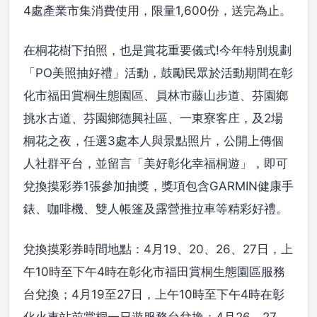
4處產業市集消費使用，限量1,600份，送完為止。
在桐花樹下拍照，也是賞花重要儀式!今年特別規劃
「PO美照抽好禮」活動，鼓勵民眾於活動期間在彰
化市福田賞桐生態園區、員林市藤山步道、芬園鄉
挑水古道、芬園鄉德興社區、一東寮客庄，及2場
桐花之夜，任選3處本人與景點照片，公開上傳個
人社群平台，並留言「美好彰化幸福桐遊」，即可
兌換摸彩券1張參加抽獎，獎項包含GARMIN健康手
錶、咖啡機、雙人帳篷及露營推拉車等精彩好禮。
兌換摸彩券時間地點：4月19、20、26、27日，上
午10時至下午4時在彰化市福田賞桐生態園區服務
台兌換；4月19至27日，上午10時至下午4時在彰