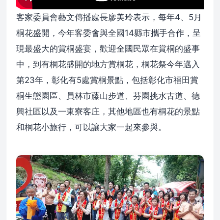
客家委員會藝文傳播處長廖美玲表示，每年4、5月
桐花盛開，今年客委會與全國14縣市攜手合作，呈
現最盛大的賞桐盛宴，歡迎全國民眾在賞桐的盛事
中，到有桐花盛開的地方賞桐花，桐花祭今年邁入
第23年，彰化有5處賞桐景點，包括彰化市福田賞
桐生態園區、員林市藤山步道、芬園挑水古道、德
興社區以及一東寮客庄，其他地區也有桐花的景點
和桐花小旅行，可以讓大家一起來參與。