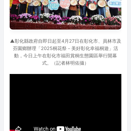
▲彰化縣政府自即日起至4月27日在彰化市、員林市及
芬園鄉辦理「2025桐花祭－美好彰化幸福桐遊」活
動，今日上午在彰化市福田賞桐生態園區舉行開幕
式。（記者林明佑攝）