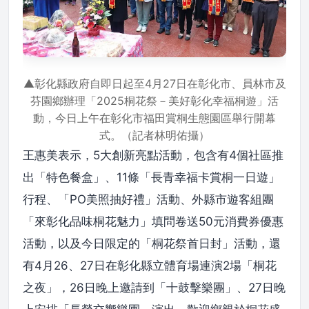
▲彰化縣政府自即日起至4月27日在彰化市、員林市及
芬園鄉辦理「2025桐花祭－美好彰化幸福桐遊」活
動，今日上午在彰化市福田賞桐生態園區舉行開幕
式。（記者林明佑攝）
王惠美表示，5大創新亮點活動，包含有4個社區推
出「特色餐盒」、11條「長青幸福卡賞桐一日遊」
行程、「PO美照抽好禮」活動、外縣市遊客組團
「來彰化品味桐花魅力」填問卷送50元消費券優惠
活動，以及今日限定的「桐花祭首日封」活動，還
有4月26、27日在彰化縣立體育場連演2場「桐花
之夜」，26日晚上邀請到「十鼓擊樂團」、27日晚