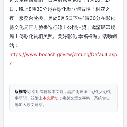
化火車站前賞桐一日遊服務台兌換；4月26、27
日，晚上8時30分起在彰化縣立體育場「桐花之
夜」服務台兌換。另於5月5日下午1時30分在彰化
縣文化局官方臉書進行線上公開抽獎，邀請民眾踴
躍上傳彰化賞桐美照。美好彰化 幸福桐遊」活動綱
站：
https://www.bocach.gov.tw/chtung/Default.asp
x
版權聲明
引用或轉載本文時，請註明來源「彰化人彰化
事新聞」並附上
本文網址
；複製文章文字時，系統會自
動加入原文連結。