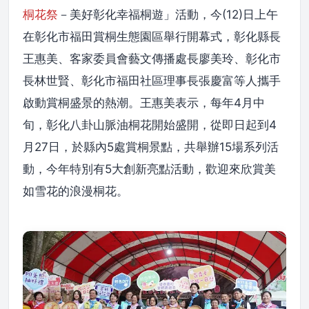
桐花祭
－美好彰化幸福桐遊」活動，今(12)日上午
在彰化市福田賞桐生態園區舉行開幕式，彰化縣長
王惠美、客家委員會藝文傳播處長廖美玲、彰化市
長林世賢、彰化市福田社區理事長張慶富等人攜手
啟動賞桐盛景的熱潮。王惠美表示，每年4月中
旬，彰化八卦山脈油桐花開始盛開，從即日起到4
月27日，於縣內5處賞桐景點，共舉辦15場系列活
動，今年特別有5大創新亮點活動，歡迎來欣賞美
如雪花的浪漫桐花。