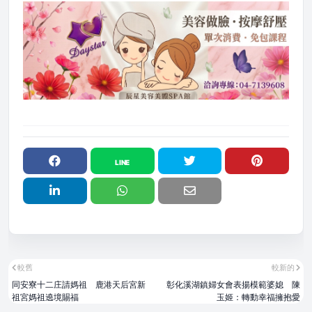
較舊
較新的
同安寮十二庄請媽祖 鹿港天后宮新
彰化溪湖鎮婦女會表揚模範婆媳 陳
祖宮媽祖遶境賜福
玉姬：轉動幸福擁抱愛