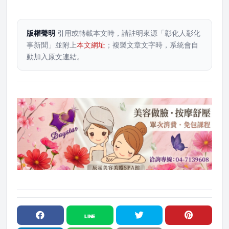
版權聲明
引用或轉載本文時，請註明來源「彰化人彰化
事新聞」並附上
本文網址
；複製文章文字時，系統會自
動加入原文連結。