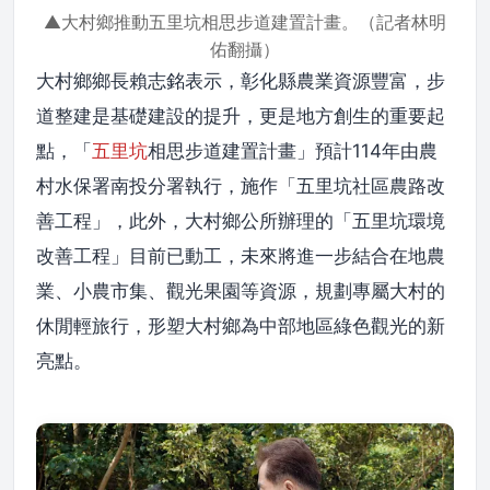
▲大村鄉推動五里坑相思步道建置計畫。（記者林明
佑翻攝）
大村鄉鄉長賴志銘表示，彰化縣農業資源豐富，步
道整建是基礎建設的提升，更是地方創生的重要起
點，「
五里坑
相思步道建置計畫」預計114年由農
村水保署南投分署執行，施作「五里坑社區農路改
善工程」，此外，大村鄉公所辦理的「五里坑環境
改善工程」目前已動工，未來將進一步結合在地農
業、小農市集、觀光果園等資源，規劃專屬大村的
休閒輕旅行，形塑大村鄉為中部地區綠色觀光的新
亮點。