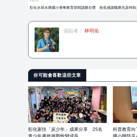
較舊
彰化永靖永興國小勇奪教育部閱讀磐石獎 校長感謝魏應充及時助
張貼者：
林明佑
你可能會喜歡這些文章
彰化家扶「炭少年」成果分享 25名
科普教育向
青少年勇敢挑戰蛻變成長
國小辦防災