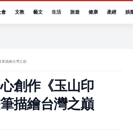
社會
文教
藝文
生活
旅遊
健康
產經
娛
）
畫筆描繪台灣之巔
齊心創作《玉山印
畫筆描繪台灣之巔