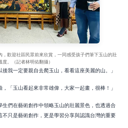
內，歡迎社區民眾前來欣賞，一同感受孩子們筆下玉山的壯
溫度。（記者林明佑翻攝）
以後我一定要親自去爬玉山，看看這座美麗的山。」
驗，「玉山看起來非常雄偉，大家一起畫，很棒！」
學生們在藝術創作中領略玉山的壯麗景色，也透過合
這不只是藝術創作，更是學習分享與認識台灣的重要