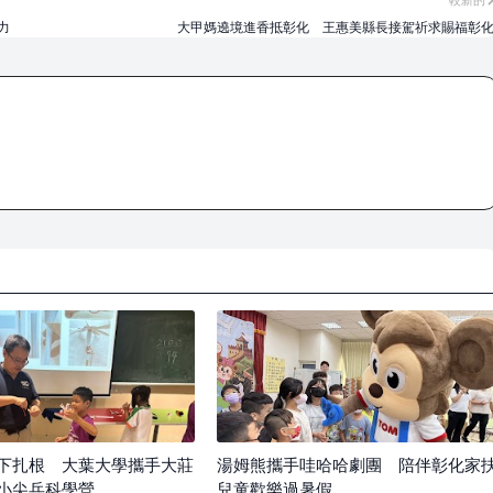
較新的
力
大甲媽遶境進香抵彰化 王惠美縣長接駕祈求賜福彰
下扎根 大葉大學攜手大莊
湯姆熊攜手哇哈哈劇團 陪伴彰化家
小尖兵科學營
兒童歡樂過暑假