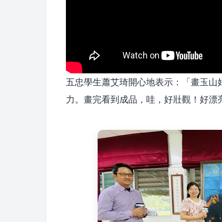
五忠學生蕭艾琦開心地表示：「畫玉山
力。畫完看到成品，哇，好壯觀！好漂