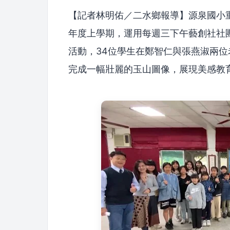
【記者林明佑／二水鄉報導】源泉國小重
年度上學期，運用每週三下午藝創社社
活動，34位學生在鄭智仁與張燕淑兩
完成一幅壯麗的玉山圖像，展現美感教