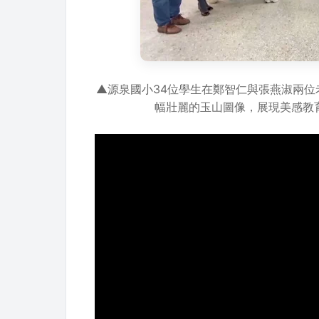
▲源泉國小34位學生在鄭智仁與張燕淑兩
幅壯麗的玉山圖像，展現美感教