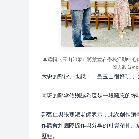
▲這幅《玉山印象》將放置在學校活動中心
麗與教育的
六忠的鄭詠卉也說：「畫玉山很好玩，
同班的鄭承佑則認為這是一段難忘的經
鄭智仁與張燕淑老師表示，此次創作讓
作體會到團隊協作與分享的可貴精神。
歷程。