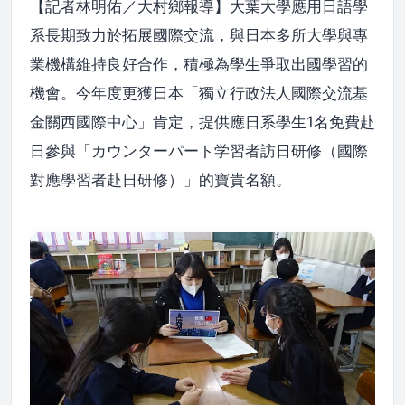
【記者林明佑／大村鄉報導】大葉大學應用日語學
系長期致力於拓展國際交流，與日本多所大學與專
業機構維持良好合作，積極為學生爭取出國學習的
機會。今年度更獲日本「獨立行政法人國際交流基
金關西國際中心」肯定，提供應日系學生1名免費赴
日參與「カウンターパート学習者訪日研修（國際
對應學習者赴日研修）」的寶貴名額。