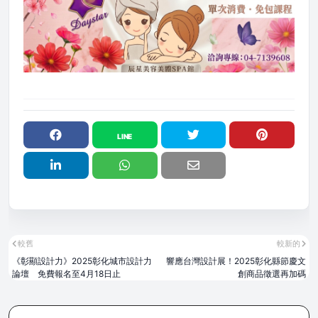
較舊
較新的
《彰顯設計力》2025彰化城市設計力
響應台灣設計展！2025彰化縣節慶文
論壇 免費報名至4月18日止
創商品徵選再加碼