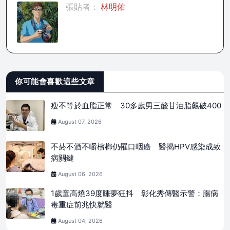
張貼者：
林明佑
你可能會喜歡這些文章
瘦不等於血脂正常 30多歲男三酸甘油脂飆破400
August 07, 2026
不菸不酒不嚼檳榔仍罹口咽癌 醫揭HPV感染成致
病關鍵
August 06, 2026
1歲童高燒39度睡夢狂抖 彰化秀傳醫示警：腸病
毒重症前兆快就醫
August 04, 2026