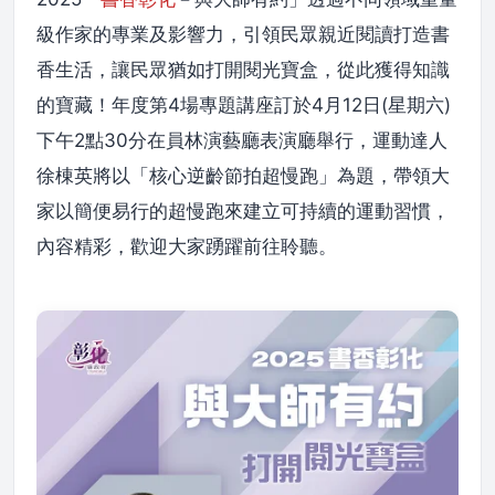
級作家的專業及影響力，引領民眾親近閱讀打造書
香生活，讓民眾猶如打開閱光寶盒，從此獲得知識
的寶藏！年度第4場專題講座訂於4月12日(星期六)
下午2點30分在員林演藝廳表演廳舉行，運動達人
徐棟英將以「核心逆齡節拍超慢跑」為題，帶領大
家以簡便易行的超慢跑來建立可持續的運動習慣，
內容精彩，歡迎大家踴躍前往聆聽。