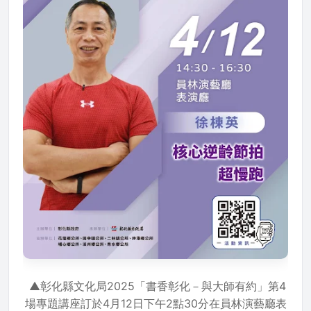
▲彰化縣文化局2025「書香彰化－與大師有約」第4
場專題講座訂於4月12日下午2點30分在員林演藝廳表