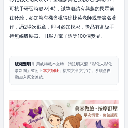
可核予研習時數2小時，誠摯邀請有興趣的民眾前
往聆聽，參加就有機會獲得徐棟英老師親筆簽名著
作，憑2場次戳章，即可參加摸彩，獎品有高級手
持無線吸塵器、IH壓力電子鍋等100個獎品。
版權聲明
引用或轉載本文時，請註明來源「彰化人彰化
事新聞」並附上
本文網址
；複製文章文字時，系統會自
動加入原文連結。