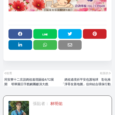
較舊
較新的
同安寮十二庄請媽祖遶境賜福4/12展
媽祖遶境祈平安也護地球 彰化推
開 明華園日字戲劇團獻演大戲
「淨零友善地圖」信仰結合環保行動
張貼者：
林明佑