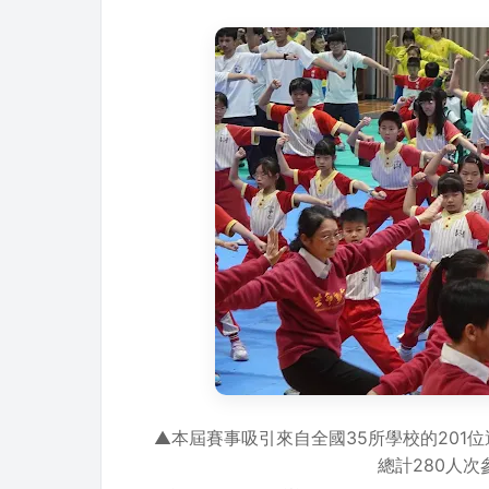
▲本屆賽事吸引來自全國35所學校的201
總計280人