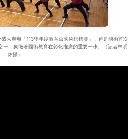
盛大舉辦「113學年度教育盃國術錦標賽」，這是國術首次
目之一，象徵著國術教育在彰化推廣的重要一步。（記者林明
佑攝）