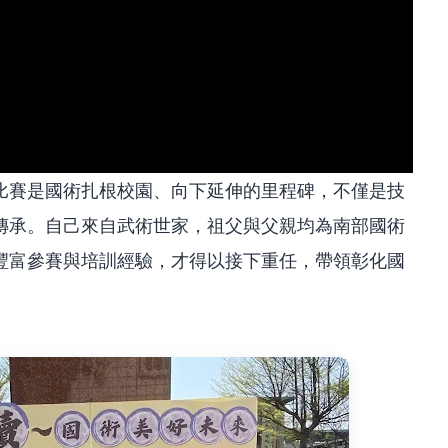
比賽是國術扎根校園、向下延伸的里程碑，不僅是技
傳承。自己來自武術世家，祖父與父親均為南部國術
豐富參賽與培訓經驗，才得以接下重任，帶領彰化國