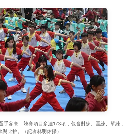
位選手參賽，競賽項目多達173項，包含對練、團練、單練，
次參與比拚。（記者林明佑攝）