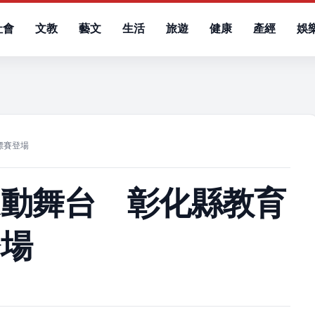
社會
文教
藝文
生活
旅遊
健康
產經
娛
）
標賽登場
運動舞台 彰化縣教育
登場