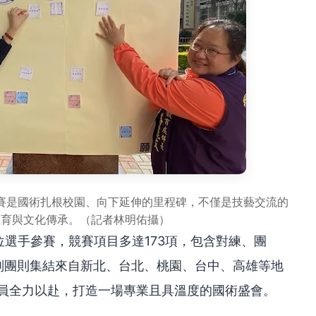
賽是國術扎根校園、向下延伸的里程碑，不僅是技藝交流的
教育與文化傳承。（記者林明佑攝）
位選手參賽，競賽項目多達173項，包含對練、團
判團則集結來自新北、台北、桃園、台中、高雄等地
人員全力以赴，打造一場專業且具溫度的國術盛會。