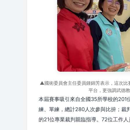
▲國術委員會主任委員鍾錦芳表示，這次比
平台，更強調武德
本屆賽事吸引來自全國35所學校的201
練、單練，總計280人次參與比拚；裁
的21位專業裁判親臨指導。72位工作