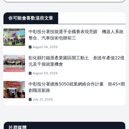
你可能會喜歡這些文章
中彰投分署技能選手全國賽表現亮眼 機器人系統
整合、汽車技術包辦前三
August 04, 2026
彰化縣打鐵厝產業園區開工動土 創造年產值22億
元及千個就業機會
August 03, 2026
中彰投分署續推5050就業網絡合作計畫 助45+開
創職涯新路
July 31, 2026
社群媒體