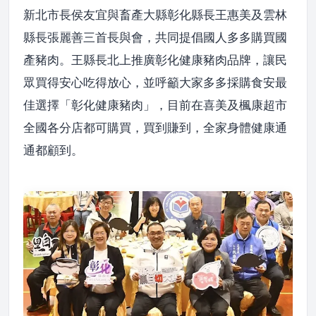
新北市長侯友宜與畜產大縣彰化縣長王惠美及雲林
縣長張麗善三首長與會，共同提倡國人多多購買國
產豬肉。王縣長北上推廣彰化健康豬肉品牌，讓民
眾買得安心吃得放心，並呼籲大家多多採購食安最
佳選擇「彰化健康豬肉」，目前在喜美及楓康超市
全國各分店都可購買，買到賺到，全家身體健康通
通都顧到。