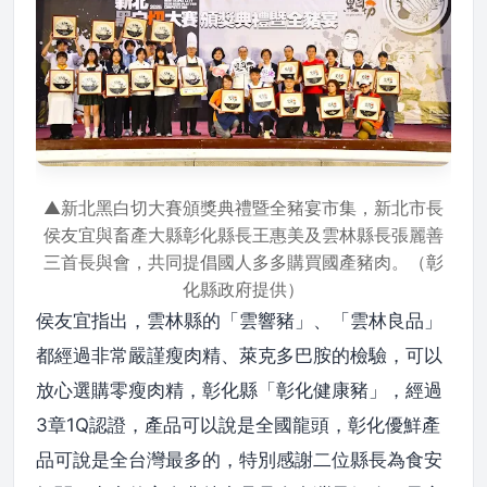
▲新北黑白切大賽頒獎典禮暨全豬宴市集，新北市長
侯友宜與畜產大縣彰化縣長王惠美及雲林縣長張麗善
三首長與會，共同提倡國人多多購買國產豬肉。（彰
化縣政府提供）
侯友宜指出，雲林縣的「雲響豬」、「雲林良品」
都經過非常嚴謹瘦肉精、萊克多巴胺的檢驗，可以
放心選購零瘦肉精，彰化縣「彰化健康豬」，經過
3章1Q認證，產品可以說是全國龍頭，彰化優鮮產
品可說是全台灣最多的，特別感謝二位縣長為食安