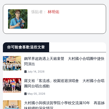
張貼者：
林明佑
你可能會喜歡這些文章
鋼琴界超跑遇上天籟童聲 大村國小合唱團中捷快
閃演出
July 14, 2026
羅文裕「客流感」校園巡迴演唱會 大村國小合唱
團同台唱出感動
May 05, 2026
大村國小與橫須賀學院小學校交流滿10年 再簽姊
妹校續約深化情誼