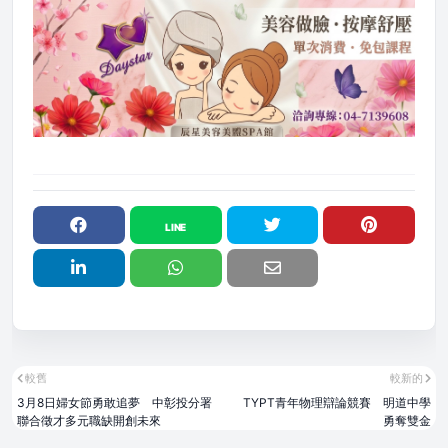
較舊
較新的
3月8日婦女節勇敢追夢 中彰投分署
TYPT青年物理辯論競賽 明道中學
聯合徵才多元職缺開創未來
勇奪雙金