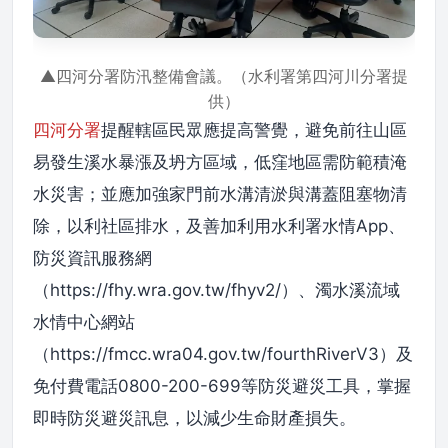
▲四河分署防汛整備會議。（水利署第四河川分署提
供）
四河分署
提醒轄區民眾應提高警覺，避免前往山區
易發生溪水暴漲及坍方區域，低窪地區需防範積淹
水災害；並應加強家門前水溝清淤與溝蓋阻塞物清
除，以利社區排水，及善加利用水利署水情App、
防災資訊服務網
（https://fhy.wra.gov.tw/fhyv2/）、濁水溪流域
水情中心網站
（https://fmcc.wra04.gov.tw/fourthRiverV3）及
免付費電話0800-200-699等防災避災工具，掌握
即時防災避災訊息，以減少生命財產損失。