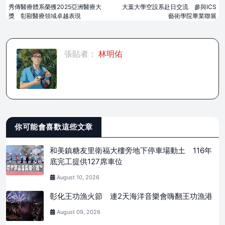
秀傳醫療體系榮獲2025亞洲醫療大
大葉大學空設系赴日交流 參與ICS
獎 彰顯醫療領域卓越表現
藝術學院畢業聯展
張貼者：
林明佑
你可能會喜歡這些文章
和美鎮糖友里衛福大樓旁地下停車場動土 116年
底完工提供127席車位
August 10, 2026
彰化王功漁火節 連2天海洋音樂會嗨翻王功漁港
August 09, 2026