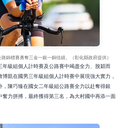
車公路錦標賽勇奪三金一銀一銅佳績。（彰化縣政府提供）
三年級組個人計時賽及公路賽中竭盡全力、脫穎而
詹博凱在國男三年級組個人計時賽中展現強大實力，
外，陳巧臻在國女二年級組公路賽全力以赴奪得銀
中奮力拼搏，最終獲得第三名，為大村國中再添一面