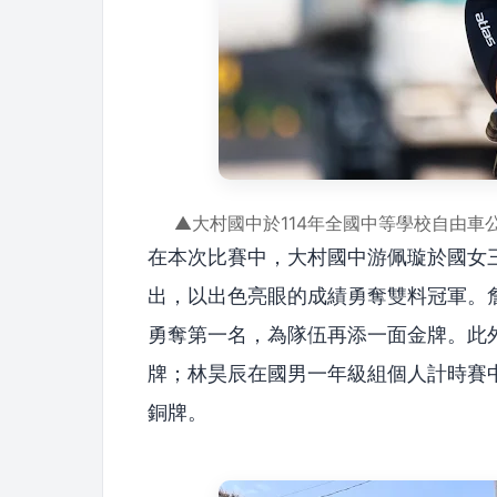
▲大村國中於114年全國中等學校自由
在本次比賽中，大村國中游佩璇於國女
出，以出色亮眼的成績勇奪雙料冠軍。
勇奪第一名，為隊伍再添一面金牌。此
牌；林昊辰在國男一年級組個人計時賽
銅牌。