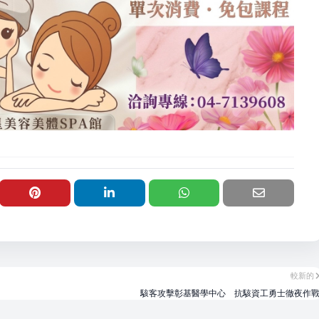
較新的
駭客攻擊彰基醫學中心 抗駭資工勇士徹夜作