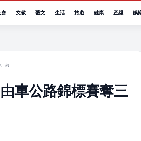
社會
文教
藝文
生活
旅遊
健康
產經
娛
）
銀一銅
自由車公路錦標賽奪三