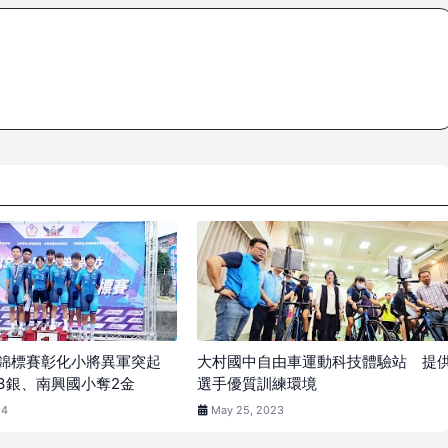
車錦標賽彰化小將異軍突起
大村國中自由車運動科技體驗站 提
3銀、南興國小奪2金
選手優質訓練環境
24
May 25, 2023