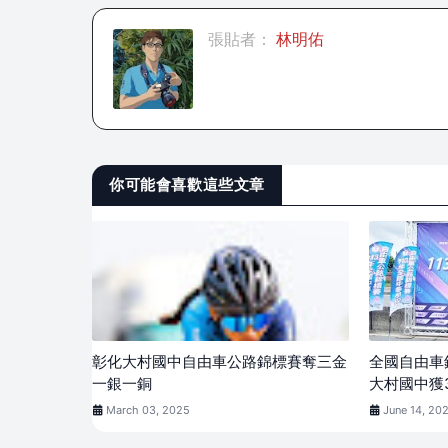
張貼者：
林明佑
你可能會喜歡這些文章
彰化大村國中自由車公路錦標賽奪三金
全國自由
一銀一銅
大村國中獲
March 03, 2025
June 14, 20