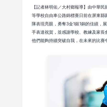
【記者林明佑／大村鄉報導】由中華民國
等學校自由車公路錦標賽日前在屏東縣
隊表現亮眼，勇奪3金1銀1銅的佳績，
手表達祝賀，並感謝學校、教練及家長
他們能夠持續突破自我，在未來的比賽