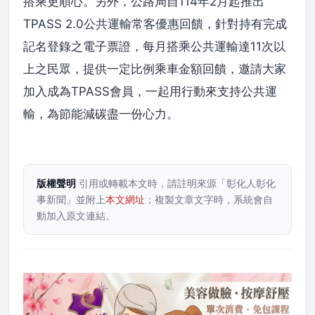
搭乘更順心。另外，公路局自114年2月起推出
TPASS 2.0公共運輸常客優惠回饋，針對持有完成
記名登錄之電子票證，每月搭乘公共運輸達11次以
上之民眾，提供一定比例乘車金額回饋，邀請大家
加入成為TPASS會員，一起用行動來支持公共運
輸，為節能減碳盡一份心力。
版權聲明
引用或轉載本文時，請註明來源「彰化人彰化
事新聞」並附上
本文網址
；複製文章文字時，系統會自
動加入原文連結。