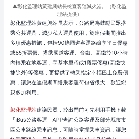
▲彰化監理站黃建興站長檢查客運滅火器。（彰化監
理站提供）
彰化監理站黃建興站長表示，公路局為鼓勵民眾搭
乘公共運具，減少私人運具使用，於連假期間推出
多項優惠措施，包括90條國道客運路線享平日優惠
或85折票價、搭乘國道客運、台鐵、高鐵於10小時
內轉乘在地客運，享基本里程或1段票優惠(高鐵快
捷除外)等優惠，更提供了轉乘指定幸福巴士免費價
惠，讓您在連假期間搭乘客運荷包省很大，歡迎鄉
親多加利用。
彰化監理站
建議民眾，於出門前可先利用手機下載
「iBus公路客運」APP查詢公路客運及部分縣市市
區公車路線乘車訊息，可隨時掌握乘車資訊，讓您