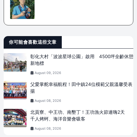
你可能會喜歡這些文章
彰化大村「波波星球公園」啟用 4500坪全齡休憩
新地標
August 09, 2026
父愛掌舵幸福航程！田中鎮24位模範父親溫馨受表
揚
August 08, 2026
北貢寮、中王功、南墾丁！王功漁火節連嗨2天
千人烤蚵、海洋音樂會吸客
August 08, 2026