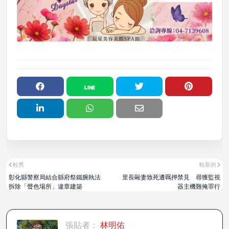
較舊
較新的
彰化縣警察局結合縣府祭鐵腕執法
里長毆妻致死遭羈押禁見 尋獲監視
拆除「聲色場所」違章建築
器主機難掩罪行
張貼者：
林明佑