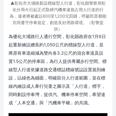
▲彰化市大埔路新設標線型人行道，彰化縣警察局彰
化分局今日起正式取締汽機車違規占用人行道的行
為，違者將被處以600至1,200元罰鍰，呼籲民眾都能
共同遵守停車規定，創造良好用路環境。（彰警提
供）
為優化大埔路行人通行空間，彰化縣政府在1月6日
起重新繪設總長約1,050公尺的標線型人行道，並
將原有車道縮減為雙向各3.2公尺的混合車道及設
置1.5公尺的停車區，為行人提供專屬步行空間。標
線型人行道依據道路交通標誌標線號誌設置規則繪
設，以綠色為鋪面，明確區分人行道範圍，並在標
線內繪設成人牽行兒童之圖示及「人行道」標字，
同時劃設停車灣，提供汽、機車停車空間，希望達
成「人本交通」與「汽機車平權」的共識。