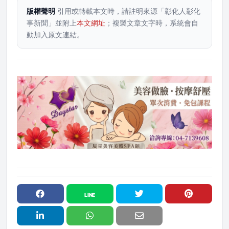
版權聲明
引用或轉載本文時，請註明來源「彰化人彰化
事新聞」並附上
本文網址
；複製文章文字時，系統會自
動加入原文連結。