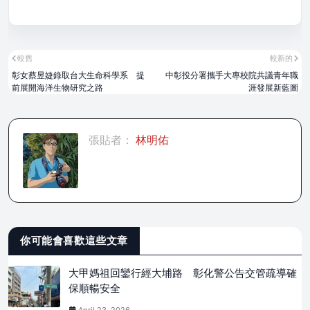
較舊
較新的
彰女蔡昱婕錄取台大生命科學系 提
中彰投分署攜手大專校院共議青年職
前展開海洋生物研究之路
涯發展新藍圖
張貼者：
林明佑
你可能會喜歡這些文章
大甲媽祖回鑾行經大埔路 彰化警公告交管疏導確
保順暢安全
April 23, 2026