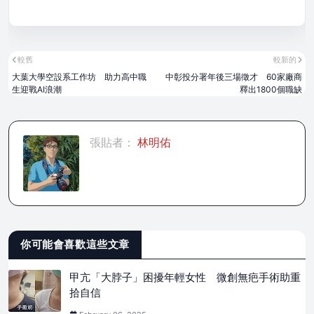
較舊
較新的
大葉大學空設系工作坊 助力高中職
中彰投分署年後三場徵才 60家廠商
生迎戰AI浪潮
釋出1800個職缺
張貼者：
林明佑
你可能會喜歡這些文章
甲亢「大脖子」困擾年輕女性 微創無疤手術助重
拾自信