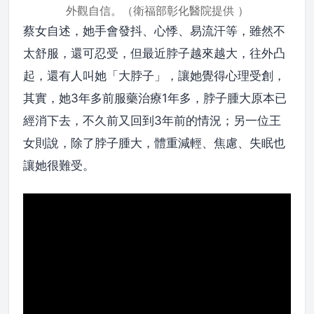
外觀自信。（衛福部彰化醫院提供 ）
蔡女自述，她手會發抖、心悸、易流汗等，雖然不
太舒服，還可忍受，但最近脖子越來越大，往外凸
起，還有人叫她「大脖子」，讓她覺得心理受創，
其實，她3年多前服藥治療1年多，脖子腫大原本已
經消下去，不久前又回到3年前的情況；另一位王
女則說，除了脖子腫大，體重減輕、焦慮、失眠也
讓她很難受。