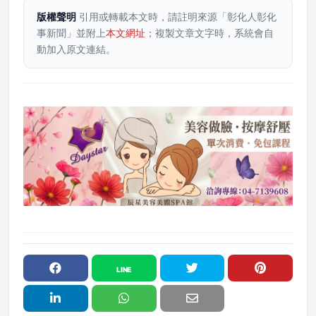
版權聲明
引用或轉載本文時，請註明來源「彰化人彰化
事新聞」並附上
本文網址
；複製文章文字時，系統會自
動加入原文連結。