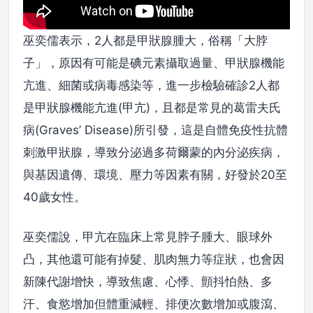
巫奕儒表示，2人都是甲狀腺腫大，俗稱「大脖
子」，原因有可能是碘元素攝取過量、甲狀腺機能
亢進、細菌或病毒感染等，進一步檢驗確診2人都
是甲狀腺機能亢進(甲亢)，且都是常見的葛雷夫氏
病(Graves’ Disease)所引發，這是自體免疫性抗體
刺激甲狀腺，導致分泌過多荷爾蒙的內分泌疾病，
與基因遺傳、環境、壓力等因素有關，好發於20至
40歲女性。
巫奕儒說，甲亢在臨床上常見脖子腫大、眼球外
凸，其他還可能有掉髮、肌肉無力等症狀，也會因
新陳代謝增快，導致焦慮、心悸、顫抖怕熱、多
汗、食慾增加但體重減輕、排便次數增加或腹瀉、