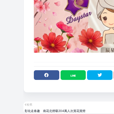
較舊
彰化走春趣 南花北燈吸204萬人次賞花賞燈