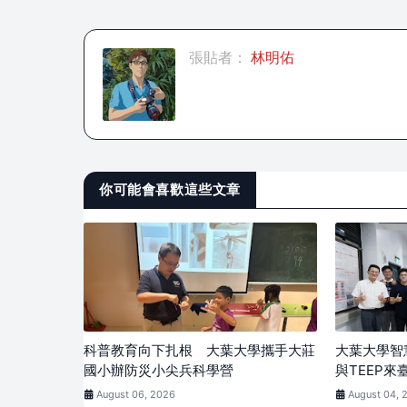
張貼者：
林明佑
你可能會喜歡這些文章
科普教育向下扎根 大葉大學攜手大莊
大葉大學智
國小辦防災小尖兵科學營
與TEEP來
August 06, 2026
August 04, 