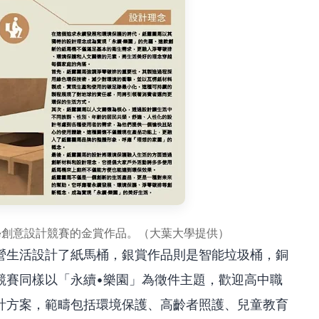
大學創意設計競賽的金賞作品。（大葉大學提供）
營生活設計了紙馬桶，銀賞作品則是智能垃圾桶，銅
競賽同樣以「永續•樂園」為徵件主題，歡迎高中職
計方案，範疇包括環境保護、高齡者照護、兒童教育