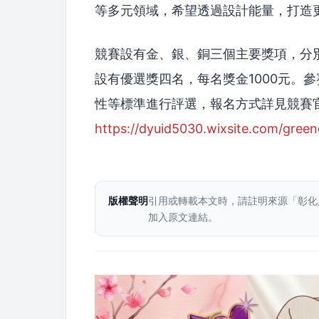
等多元領域，希望透過設計能量，打造
競賽設有金、銀、銅三個主要獎項，分別頒
設有優選獎四名，每名獎金1000元。
性等標準進行評選，報名方式詳見競賽
https://dyuid5030.wixsite.com/gree
版權聲明
引用或轉載本文時，請註明來源「彰化
加入原文連結。