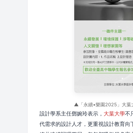
▲「永續•樂園2025」大
設計學系主任鄧婉玲表示，
大葉大學
不
代需求的設計人才，更重視設計教育向下