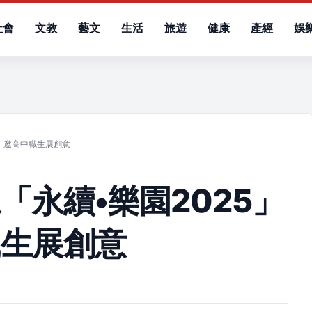
社會
文教
藝文
生活
旅遊
健康
產經
娛
）
賽 邀高中職生展創意
「永續•樂園2025」
職生展創意