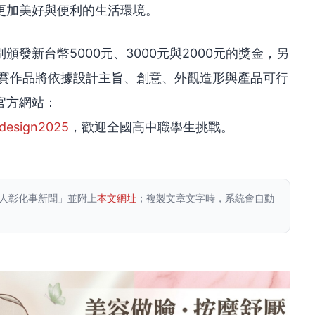
更加美好與便利的生活環境。
發新台幣5000元、3000元與2000元的獎金，另
參賽作品將依據設計主旨、創意、外觀造形與產品可行
官方網站：
ndesign2025
，歡迎全國高中職學生挑戰。
人彰化事新聞」並附上
本文網址
；複製文章文字時，系統會自動