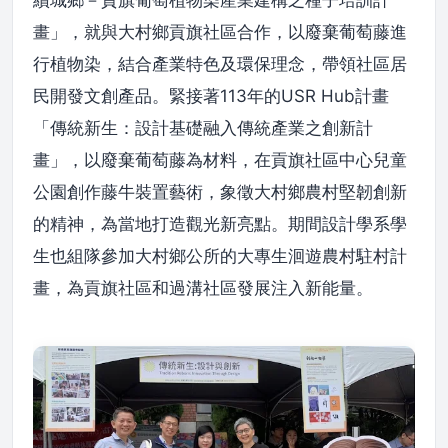
續城鄉－貢旗葡萄植物染產業建構之種子培訓計
畫」，就與大村鄉貢旗社區合作，以廢棄葡萄藤進
行植物染，結合產業特色及環保理念，帶領社區居
民開發文創產品。緊接著113年的USR Hub計畫
「傳統新生：設計基礎融入傳統產業之創新計
畫」，以廢棄葡萄藤為材料，在貢旗社區中心兒童
公園創作藤牛裝置藝術，象徵大村鄉農村堅韌創新
的精神，為當地打造觀光新亮點。期間設計學系學
生也組隊參加大村鄉公所的大專生洄遊農村駐村計
畫，為貢旗社區和過溝社區發展注入新能量。