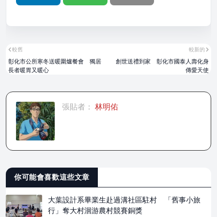
較舊
較新的
彰化市公所寒冬送暖圍爐餐會 獨居
創世送禮到家 彰化市國泰人壽化身
長者暖胃又暖心
傳愛天使
張貼者：
林明佑
你可能會喜歡這些文章
大葉設計系畢業生赴過溝社區駐村 「舊事小旅
行」奪大村洄游農村競賽銅獎