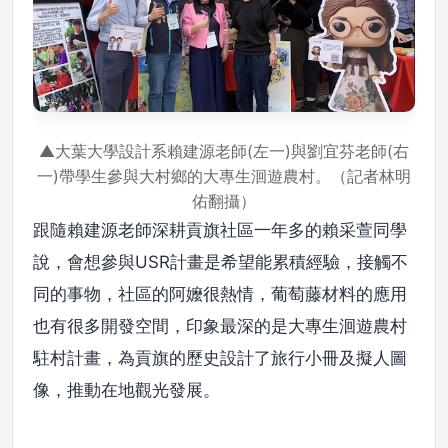
▲大葉大學設計系賴建源老師(左一)與劉宜芬老師(右
一)帶學生參與大村鄉的大專生洄遊農村。（記者林明
佑翻攝）
跟隨賴建源老師深耕貢旗社區一年多的賴采萱同學
說，會想參與USR計畫是希望能累積經驗，接觸不
同的事物，社區的阿嬤很熱情，葡萄藤材料的應用
也有很多開發空間，印象最深的是大專生洄遊農村
駐村計畫，為貢旗的歷史設計了旅行小冊及擬人圖
像，推動在地觀光發展。