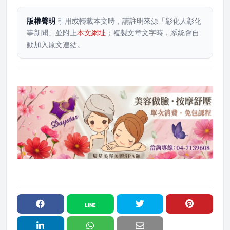
版權聲明
引用或轉載本文時，請註明來源「彰化人彰化
事新聞」並附上
本文網址
；複製文章文字時，系統會自
動加入原文連結。