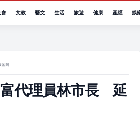
社會
文教
藝文
生活
旅遊
健康
產經
娛
）
展藍圖
致富代理員林市長 延
圖