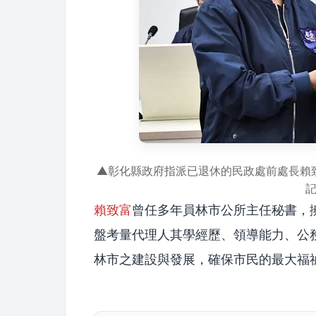
▲彰化縣政府指派已退休的民政處前處長賴
賴致富
曾任多年員林市公所主任秘書，
盤考量代理人其學經歷、領導能力、公
林市之建設與發展，確保市民的最大福