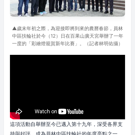
▲歲末年初之際，為迎接即將到來的農曆春節，員林
中區扶輪社於今（12）日在百果山廣天宮舉辦了一年
一度的「彩繪燈籠賀新年比賽」。（記者林明佑攝）
這項活動自舉辦至今已邁入第十九年，深受各界支
持與好評，成為員林中區扶輪社的年度亮點之一。