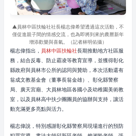
▲員林中區扶輪社社長楊志偉希望透過這次活動，不
僅促進親子間的情感交流，也為即將到來的農曆新年
增添歡樂與喜氣。（記者林明佑攝）
楊志偉指出，
員林中區扶輪社
長期推動地方社區服
務，結合反毒、防止霸凌等教育宣導，並獲得彰化
縣政府與員林市公所的認同與贊助，本次活動還有
翁成文教基金會（董事長翁金雄）、彰化縣警察
局、廣天宮廟、大員林地區各國小及幼稚園美術教
室，以及員林高中扶少團團員的協辦與支持，讓活
動充滿更多亮點與活力。
楊志偉說，特別感謝彰化縣警察局現場進行的預防
犯罪宣導，書法大師邱新廷老師、賴湘羚老師、張