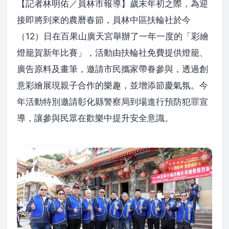
【記者林明佑／員林市報導】歲末年初之際，為迎
接即將到來的農曆春節，員林中區扶輪社於今
（12）日在百果山廣天宮舉辦了一年一度的「彩繪
燈籠賀新年比賽」，活動由扶輪社免費提供燈籠、
廣告原料及畫筆，邀請市民攜家帶眷參與，透過創
意彩繪展現親子合作的樂趣，並增添節慶氣氛。今
年活動特別邀請彰化縣警察局到場進行預防犯罪宣
導，讓參與民眾在歡樂中提升安全意識。