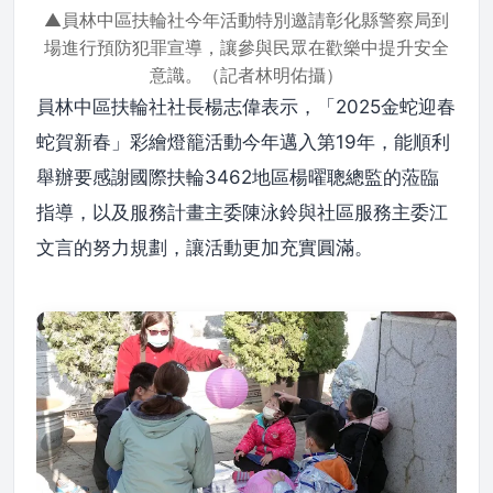
▲員林中區扶輪社今年活動特別邀請彰化縣警察局到
場進行預防犯罪宣導，讓參與民眾在歡樂中提升安全
意識。（記者林明佑攝）
員林中區扶輪社社長楊志偉表示，「2025金蛇迎春
蛇賀新春」彩繪燈籠活動今年邁入第19年，能順利
舉辦要感謝國際扶輪3462地區楊曜聰總監的蒞臨
指導，以及服務計畫主委陳泳鈴與社區服務主委江
文言的努力規劃，讓活動更加充實圓滿。