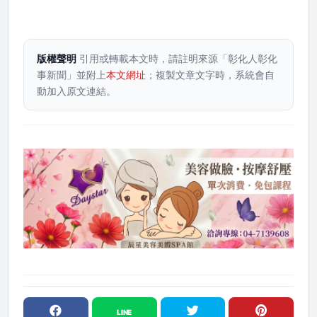
版權聲明
引用或轉載本文時，請註明來源「彰化人彰化
事新聞」並附上
本文網址
；複製文章文字時，系統會自
動加入原文連結。