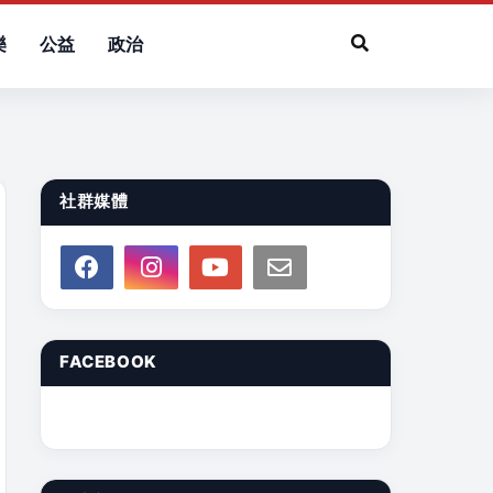
樂
公益
政治
社群媒體
FACEBOOK