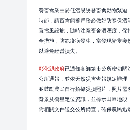
養畜禽業由於低溫易誘發畜禽動物緊迫
時節，請畜禽飼養戶務必做好防寒保溫
置擋風設施，隨時注意畜舍溫溼度，保
全措施，防範疫病發生，當發現豬隻突
以避免經營損失。
彰化縣政府
已通知各鄉鎮市公所密切關
公所通報，並依天然災害查報規定辦理
並鼓勵農民自行拍攝災損照片，照片需
背景及衛星定位資訊，並標示田區地段
附相關文件送交公所備查，確保農民迅