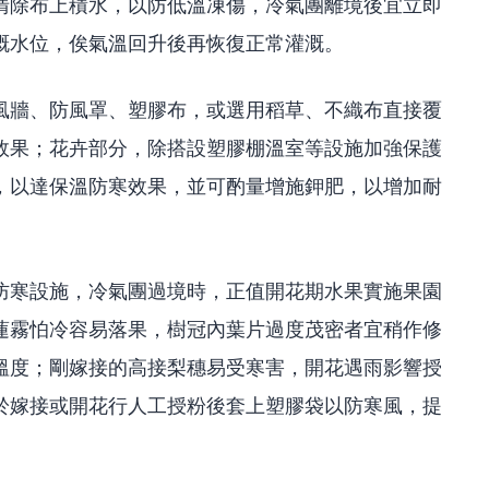
清除布上積水，以防低溫凍傷，冷氣團離境後宜立即
溉水位，俟氣溫回升後再恢復正常灌溉。
風牆、防風罩、塑膠布，或選用稻草、不織布直接覆
效果；花卉部分，除搭設塑膠棚溫室等設施加強保護
，以達保溫防寒效果，並可酌量增施鉀肥，以增加耐
防寒設施，冷氣團過境時，正值開花期水果實施果園
蓮霧怕冷容易落果，樹冠內葉片過度茂密者宜稍作修
溫度；剛嫁接的高接梨穗易受寒害，開花遇雨影響授
於嫁接或開花行人工授粉後套上塑膠袋以防寒風，提