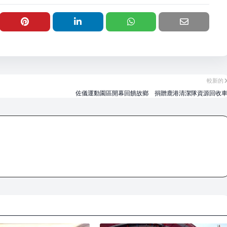
較新的
佐儀運動園區開幕回饋故鄉 捐贈鹿港清潔隊資源回收