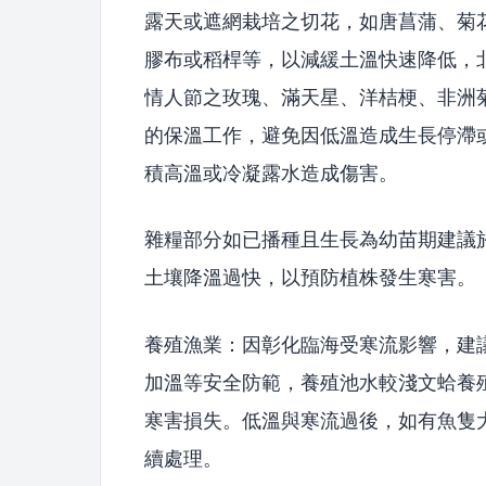
露天或遮網栽培之切花，如唐菖蒲、菊
膠布或稻桿等，以減緩土溫快速降低，北
情人節之玫瑰、滿天星、洋桔梗、非洲
的保溫工作，避免因低溫造成生長停滯
積高溫或冷凝露水造成傷害。
雜糧部分如已播種且生長為幼苗期建議
土壤降溫過快，以預防植株發生寒害。
養殖漁業：因彰化臨海受寒流影響，建
加溫等安全防範，養殖池水較淺文蛤養
寒害損失。低溫與寒流過後，如有魚隻大
續處理。