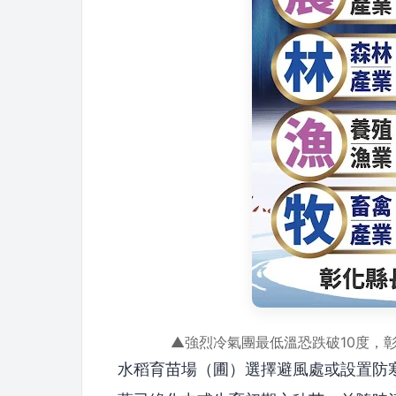
▲強烈冷氣團最低溫恐跌破10度，
水稻育苗場（圃）選擇避風處或設置防