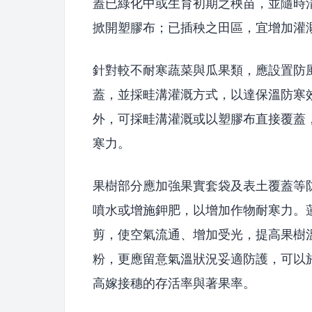
蓋已綠化中或生育初期之秧苗，並隨時
掀開塑膠布；已插秧之田區，宜增加灌
針對較不耐寒蔬菜與瓜果類，應設置防
蓋，並採畦溝灌溉方式，以達保溫防寒
外，可採畦溝灌溉或以塑膠布直接覆蓋
寒力。
果樹部分應加強果實套袋及表土覆蓋等
噴水或增施鉀肥，以增加作物耐寒力。
剪，使空氣流通、增加受光，提高果樹
粉，更應留意氣溫狀況妥適防護，可以
高嫁接穗的存活率與著果率。