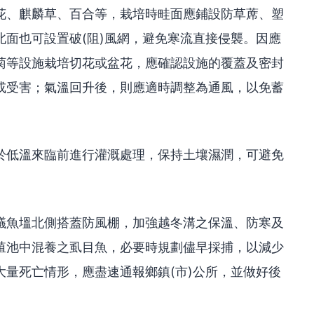
花、麒麟草、百合等，栽培時畦面應鋪設防草蓆、塑
面也可設置破(阻)風網，避免寒流直接侵襲。因應
菊等設施栽培切花或盆花，應確認設施的覆蓋及密封
或受害；氣溫回升後，則應適時調整為通風，以免蓄
於低溫來臨前進行灌溉處理，保持土壤濕潤，可避免
議魚塭北側搭蓋防風棚，加強越冬溝之保溫、防寒及
殖池中混養之虱目魚，必要時規劃儘早採捕，以減少
量死亡情形，應盡速通報鄉鎮(市)公所，並做好後