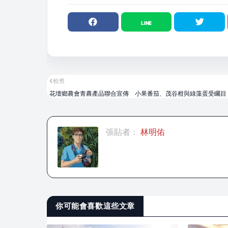
較舊
花壇鄉農會青農產品聯合宣傳 小果番茄、茂谷柑與綠藻蛋受矚目
張貼者：
林明佑
你可能會喜歡這些文章