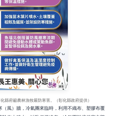
彰化縣府籲農林漁牧嚴防寒害。（彰化縣政府提供）
寒（風）牆，冷氣團來臨時，利用不織布、塑膠布覆