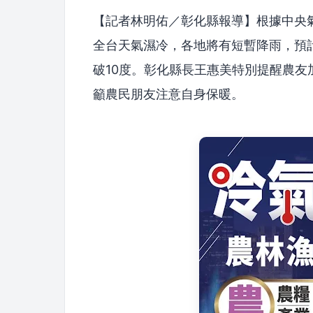
【記者林明佑／彰化縣報導】根據中央
全台天氣濕冷，各地將有短暫降雨，預計
破10度。彰化縣長王惠美特別提醒農
籲農民朋友注意自身保暖。