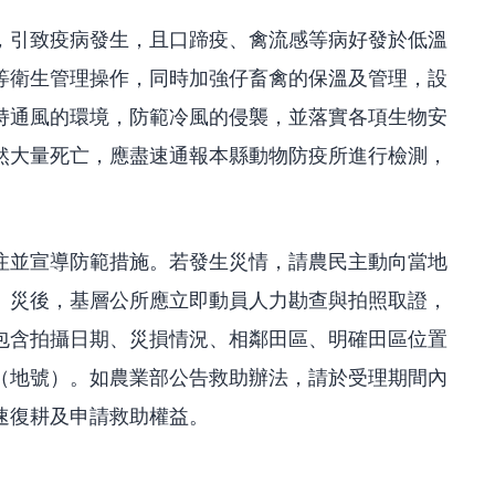
，引致疫病發生，且口蹄疫、禽流感等病好發於低溫
等衛生管理操作，同時加強仔畜禽的保溫及管理，設
持通風的環境，防範冷風的侵襲，並落實各項生物安
然大量死亡，應盡速通報本縣動物防疫所進行檢測，
注並宣導防範措施。若發生災情，請農民主動向當地
。災後，基層公所應立即動員人力勘查與拍照取證，
包含拍攝日期、災損情況、相鄰田區、明確田區位置
（地號）。如農業部公告救助辦法，請於受理期間內
速復耕及申請救助權益。