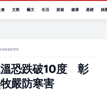
社會
文教
藝文
生活
旅遊
健康
產經
娛
）
林漁牧嚴防寒害
溫恐跌破10度 彰
漁牧嚴防寒害