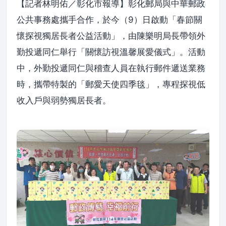
【記者林明佑／彰化市報導】彰化郵局與中華郵政
公共事務處攜手合作，於今（9）日啟動「春節關
懷探視獨居長者公益活動」，由陳樂明局長帶領外
勤投遞同仁舉行「關懷訪視溫馨展愛儀式」。活動
中，外勤投遞同仁與稽查人員在執行郵件遞送業務
時，攜帶特製的「郵愛天使四季毯」，專程探視低
收入戶與弱勢獨居長者。