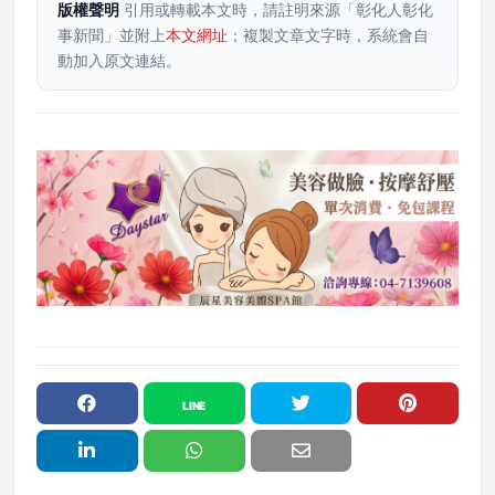
版權聲明
引用或轉載本文時，請註明來源「彰化人彰化
事新聞」並附上
本文網址
；複製文章文字時，系統會自
動加入原文連結。