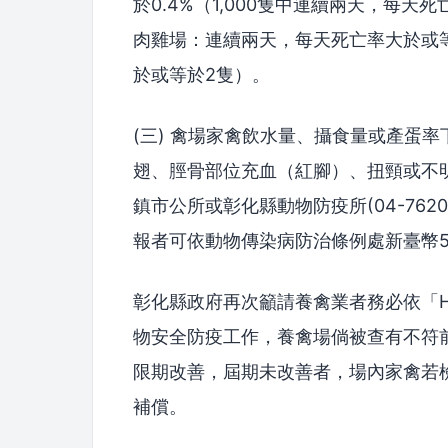
於0.4%（1,000隻中連續兩天，每天
肉雞場：連續兩天，每天死亡率大於或等於
於或等於2隻）。
(三) 禽場家禽飲水量、攝食量或產蛋率
翅、脛骨部位充血（紅腳）、扭頸或不
鎮市公所或彰化縣動物防疫所(04-76
報者可依動物傳染病防治條例處新臺幣
彰化縣政府再次籲請養禽業者務必依「H
物安全防疫工作，養禽場倘被查有不符
限期改善，屆期未改善者，場內家禽若
補償。