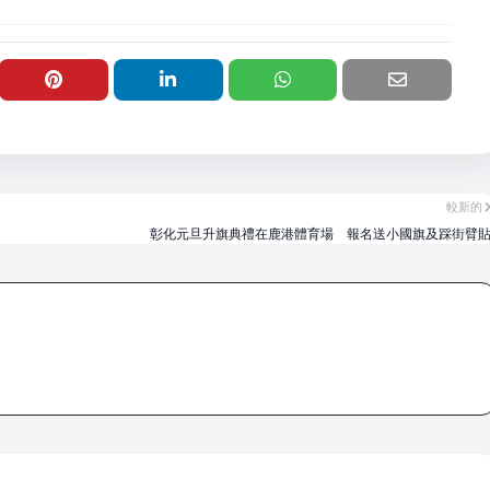
較新的
彰化元旦升旗典禮在鹿港體育場 報名送小國旗及踩街臂