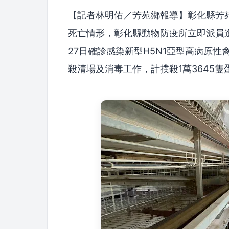
【記者林明佑／芳苑鄉報導】彰化縣芳苑
死亡情形，彰化縣動物防疫所立即派員
27日確診感染新型H5N1亞型高病原
殺清場及消毒工作，計撲殺1萬3645隻