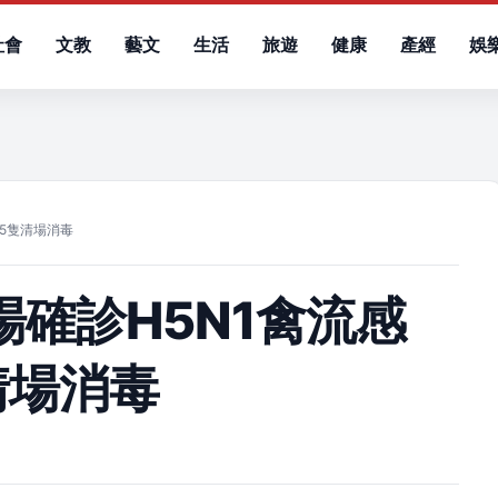
社會
文教
藝文
生活
旅遊
健康
產經
娛
）
45隻清場消毒
場確診H5N1禽流感
清場消毒