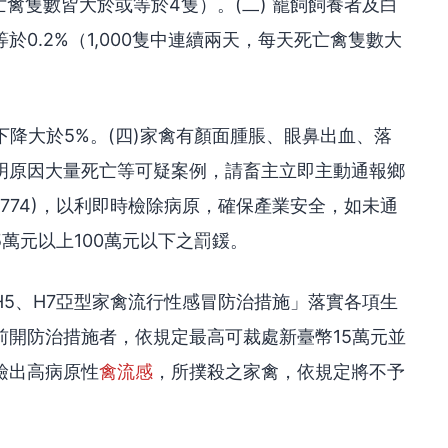
死亡禽隻數皆大於或等於4隻）。(二) 籠飼飼養者及白
0.2%（1,000隻中連續兩天，每天死亡禽隻數大
下降大於5%。(四)家禽有顏面腫脹、眼鼻出血、落
明原因大量死亡等可疑案例，請畜主立即主動通報鄉
20774)，以利即時檢除病原，確保產業安全，如未通
5萬元以上100萬元以下之罰鍰。
5、H7亞型家禽流行性感冒防治措施」落實各項生
前開防治措施者，依規定最高可裁處新臺幣15萬元並
檢出高病原性
禽流感
，所撲殺之家禽，依規定將不予