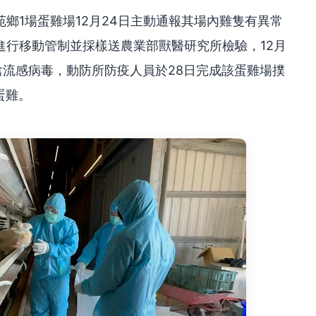
鄉1場蛋雞場12月24日主動通報其場內雞隻有異常
進行移動管制並採樣送農業部獸醫研究所檢驗，12月
性禽流感病毒，動防所防疫人員於28日完成該蛋雞場撲
蛋雞。