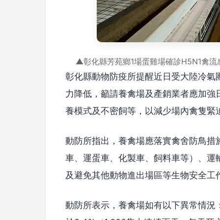
▲彰化縣芳苑鄉1場蛋雞場確診H5N1禽流
彰化縣動物防疫所提醒近日受大陸冷氣
力降低，籲請養禽場及產銷業者應加強
養模式及不密飼等，以減少場內禽隻緊
動防所指出，養禽場應落實禽舍防鳥措
車、運蛋車、化製車、飼料車等）、運
及避免其他動物進出場區等生物安全工
動防所表示，養禽場如有以下異常情況：