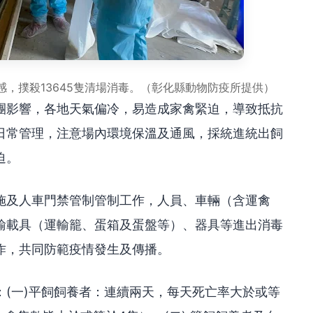
感，撲殺13645隻清場消毒。（彰化縣動物防疫所提供）
團影響，各地天氣偏冷，易造成家禽緊迫，導致抵抗
日常管理，注意場內環境保溫及通風，採統進統出飼
迫。
施及人車門禁管制管制工作，人員、車輛（含運禽
輸載具（運輸籠、蛋箱及蛋盤等）、器具等進出消毒
作，共同防範疫情發生及傳播。
(一)平飼飼養者：連續兩天，每天死亡率大於或等