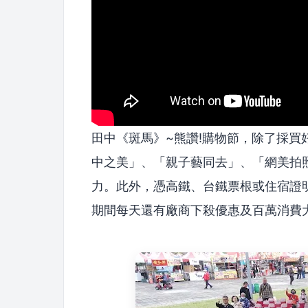
田中《斑馬》~熊讚!購物節，除了採
中之美」、「親子藝同去」、「網美拍
力。此外，憑高鐵、台鐵票根或住宿證
期間每天還有廠商下殺優惠及百萬消費