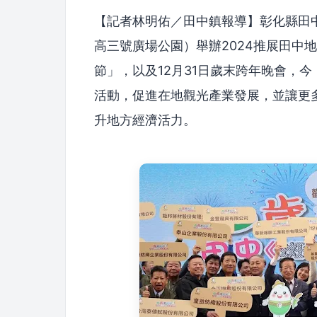
【記者林明佑／田中鎮報導】彰化縣田中
高三號廣場公園）舉辦2024推展田中
節」，以及12月31日歲末跨年晚會，
活動，促進在地觀光產業發展，並讓更
升地方經濟活力。