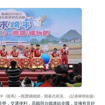
田中《斑馬》~熊讚!購物節」開幕式表演。（記者林明佑攝）
美譽，交通便利，高鐵與台鐵連結全國，並擁有良好