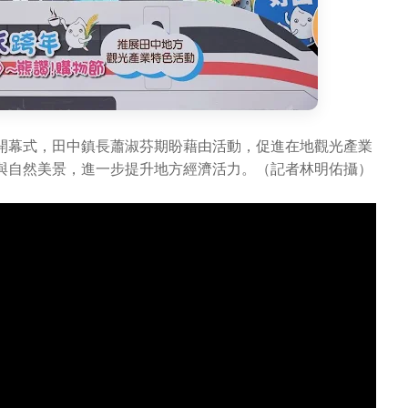
開幕式，田中鎮長蕭淑芬期盼藉由活動，促進在地觀光產業
與自然美景，進一步提升地方經濟活力。（記者林明佑攝）