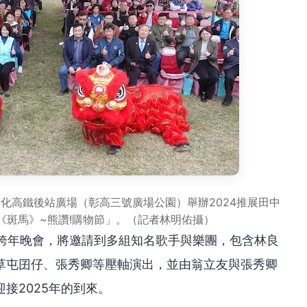
彰化高鐵後站廣場（彰高三號廣場公園）舉辦2024推展田中
《斑馬》~熊讚!購物節」。（記者林明佑攝）
末跨年晚會，將邀請到多組知名歌手與樂團，包含林良
草屯囝仔、張秀卿等壓軸演出，並由翁立友與張秀卿
接2025年的到來。