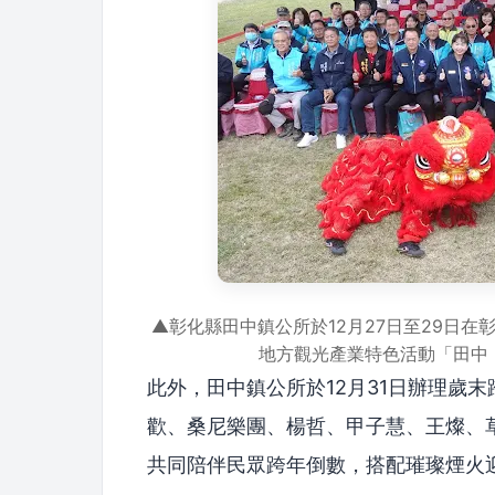
▲彰化縣田中鎮公所於12月27日至29日在
地方觀光產業特色活動「田中
此外，田中鎮公所於12月31日辦理歲
歡、桑尼樂團、楊哲、甲子慧、王燦、
共同陪伴民眾跨年倒數，搭配璀璨煙火迎