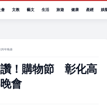
社會
文教
藝文
生活
旅遊
健康
產經
娛
）
末跨年晚會
熊讚！購物節 彰化高
年晚會