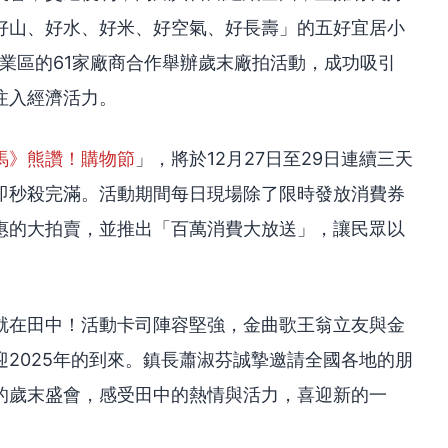
好山、好水、好米、好空氣、好長壽」的五好宜居小
工業區的61家廠商合作舉辦歲末廠拍活動，成功吸引
注入經濟活力。
馬》熊讚！購物節
」，將於12月27日至29日連續三天
即秒殺完滿。活動期間每日現場除了限時發放消費券
惠的大拍賣，並推出「百萬消費大放送」，讓民眾以
就在田中！活動卡司陣容堅強，金曲歌王翁立友與金
2025年的到來。鎮長蕭淑芬誠摯邀請全國各地的朋
的歲末盛會，感受田中的熱情與活力，喜迎新的一