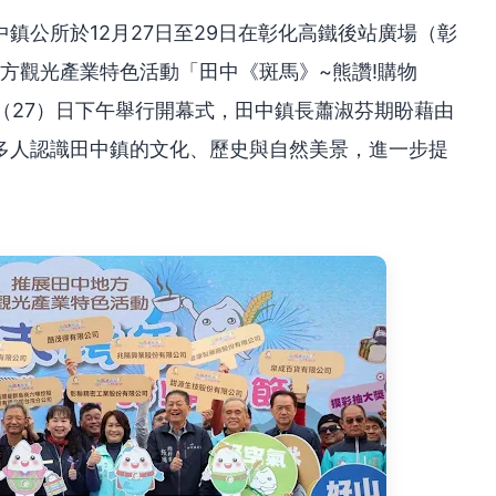
鎮公所於12月27日至29日在彰化高鐵後站廣場（彰
地方觀光產業特色活動「田中《斑馬》~熊讚!購物
今（27）日下午舉行開幕式，田中鎮長蕭淑芬期盼藉由
多人認識田中鎮的文化、歷史與自然美景，進一步提