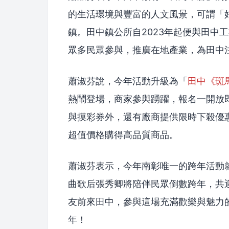
的生活環境與豐富的人文風景，可謂「
鎮。田中鎮公所自2023年起便與田中
眾多民眾參與，推廣在地產業，為田中
蕭淑芬說，今年活動升級為「
田中《斑
熱鬧登場，商家參與踴躍，報名一開放
與摸彩券外，還有廠商提供限時下殺優
超值價格購得高品質商品。
蕭淑芬表示，今年南彰唯一的跨年活動
曲歌后張秀卿將陪伴民眾倒數跨年，共迎
友前來田中，參與這場充滿歡樂與魅力
年！