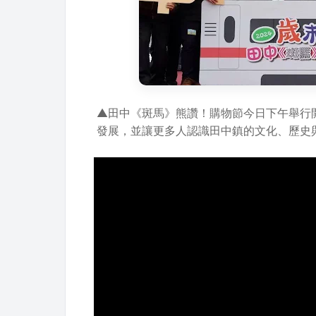
▲田中《斑馬》熊讚！購物節今日下午舉行
發展，並讓更多人認識田中鎮的文化、歷史