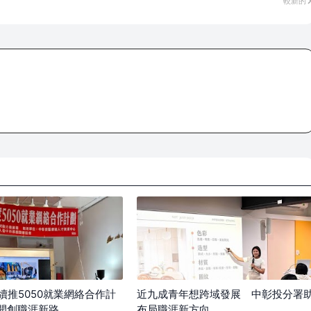
較新的
續推5050就業網絡合作計
近九成青年想跨域發展 中彰投分署
+開創職涯新路
布局職涯新方向