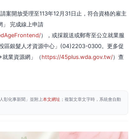
請案開放受理至113年12月31日止，符合資格的雇主
」 完成線上申請
edAgeFrontend/
），或採親送或郵寄至公立就業服
銀髮人才資源中心」(04)2203-0300。更多促
+就業資源網」（
https://45plus.wda.gov.tw/
）查
人彰化事新聞」並附上
本文網址
；複製文章文字時，系統會自動