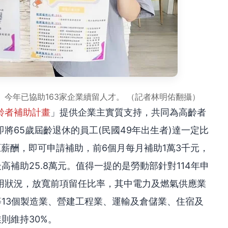
今年已協助163家企業續留人才。 （記者林明佑翻攝）
齡者補助計畫
」提供企業主實質支持，共同為高齡者
將65歲屆齡退休的員工(民國49年出生者)達一定比
薪酬，即可申請補助，前6個月每月補助1萬3千元，
最高補助25.8萬元。值得一提的是勞動部針對114年申
用狀況，放寬前項留任比率，其中電力及燃氣供應業
等13個製造業、營建工程業、運輸及倉儲業、住宿及
則維持30%。