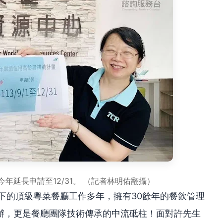
年延長申請至12/31。 （記者林明佑翻攝）
下的頂級粵菜餐廳工作多年，擁有30餘年的餐飲管理
辦，更是餐廳團隊技術傳承的中流砥柱！面對許先生