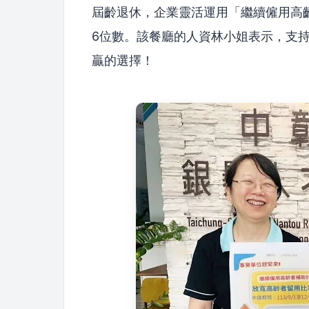
屆齡退休，企業靈活運用「繼續僱用高
6位數。該餐廳的人資林小姐表示，支
贏的選擇！