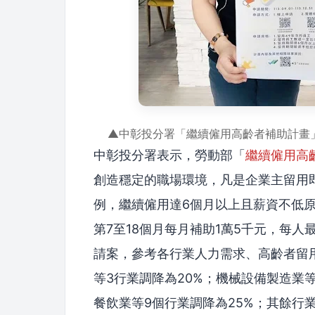
▲中彰投分署「繼續僱用高齡者補助計畫」
中彰投分署表示，勞動部「
繼續僱用高
創造穩定的職場環境，凡是企業主留用即
例，繼續僱用達6個月以上且薪資不低原
第7至18個月每月補助1萬5千元，每人
請案，參考各行業人力需求、高齡者留
等3行業調降為20%；機械設備製造業
餐飲業等9個行業調降為25%；其餘行業