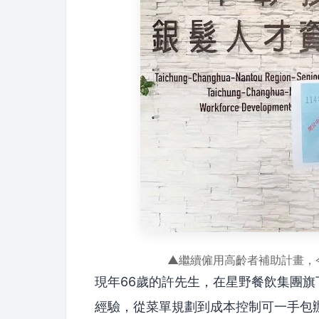
▲繼續僱用高齡者補助計畫，今
現年66歲的許先生，在星野餐飲集團旗
經驗，從菜單規劃到成本控制可一手包