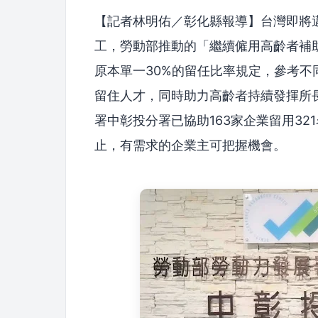
【記者林明佑／彰化縣報導】台灣即將
工，勞動部推動的「繼續僱用高齡者補助
原本單一30%的留任比率規定，參考不
留住人才，同時助力高齡者持續發揮所
署中彰投分署已協助163家企業留用321
止，有需求的企業主可把握機會。