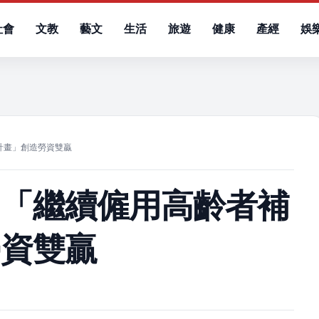
社會
文教
藝文
生活
旅遊
健康
產經
娛
）
計畫」創造勞資雙贏
動「繼續僱用高齡者補
勞資雙贏