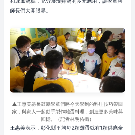
和戚風蛋糕，充分展現雞蛋的多元應用，讓學童與
師長們大開眼界。
▲王惠美縣長鼓勵學童們將今天學到的料理技巧帶回
家，與家人一起動手製作雞蛋料理，創造更多美味與
回憶。（記者林明佑攝）
王惠美表示，彰化縣平均每2顆雞蛋就有1顆供應全