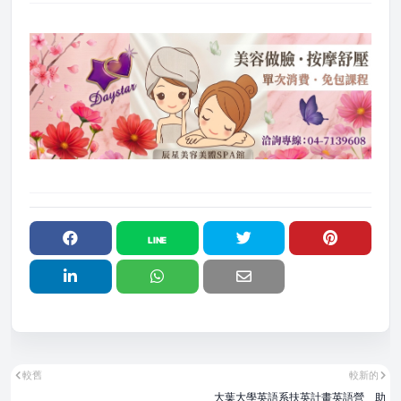
較舊
較新的
大葉大學英語系扶英計畫英語營 助