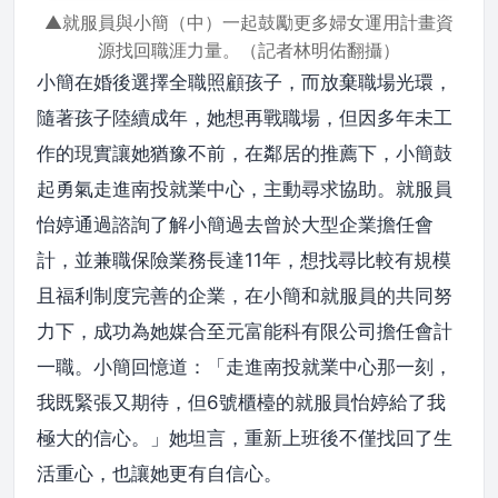
▲就服員與小簡（中）一起鼓勵更多婦女運用計畫資
源找回職涯力量。（記者林明佑翻攝）
小簡在婚後選擇全職照顧孩子，而放棄職場光環，
隨著孩子陸續成年，她想再戰職場，但因多年未工
作的現實讓她猶豫不前，在鄰居的推薦下，小簡鼓
起勇氣走進南投就業中心，主動尋求協助。就服員
怡婷通過諮詢了解小簡過去曾於大型企業擔任會
計，並兼職保險業務長達11年，想找尋比較有規模
且福利制度完善的企業，在小簡和就服員的共同努
力下，成功為她媒合至元富能科有限公司擔任會計
一職。小簡回憶道：「走進南投就業中心那一刻，
我既緊張又期待，但6號櫃檯的就服員怡婷給了我
極大的信心。」她坦言，重新上班後不僅找回了生
活重心，也讓她更有自信心。