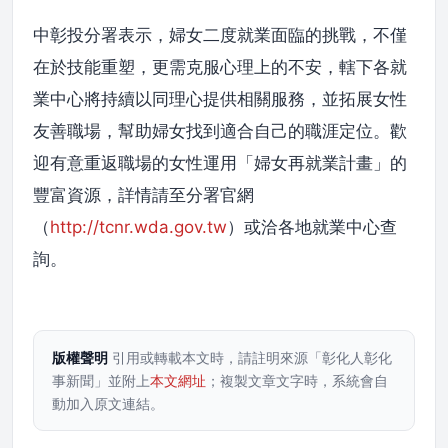
中彰投分署表示，婦女二度就業面臨的挑戰，不僅
在於技能重塑，更需克服心理上的不安，轄下各就
業中心將持續以同理心提供相關服務，並拓展女性
友善職場，幫助婦女找到適合自己的職涯定位。歡
迎有意重返職場的女性運用「婦女再就業計畫」的
豐富資源，詳情請至分署官網
（
http://tcnr.wda.gov.tw
）或洽各地就業中心查
詢。
版權聲明
引用或轉載本文時，請註明來源「彰化人彰化
事新聞」並附上
本文網址
；複製文章文字時，系統會自
動加入原文連結。