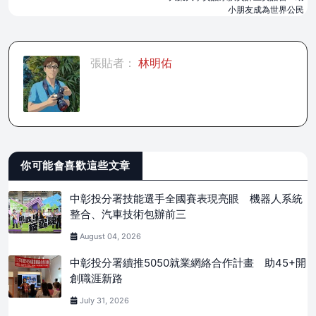
小朋友成為世界公民
張貼者：
林明佑
你可能會喜歡這些文章
中彰投分署技能選手全國賽表現亮眼 機器人系統
整合、汽車技術包辦前三
August 04, 2026
中彰投分署續推5050就業網絡合作計畫 助45+開
創職涯新路
July 31, 2026