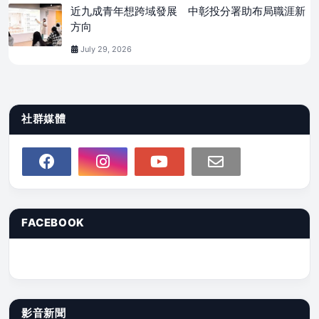
近九成青年想跨域發展 中彰投分署助布局職涯新
方向
July 29, 2026
社群媒體
FACEBOOK
影音新聞