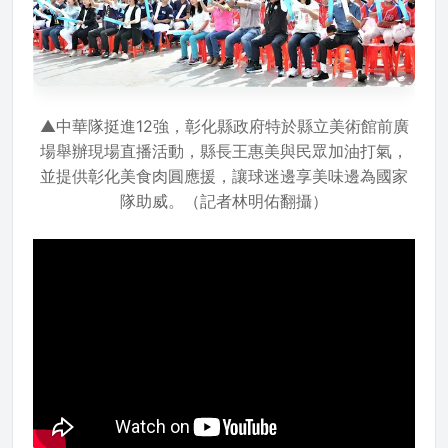
▲中華隊挺進12強，彰化縣政府特於縣立美術館前廣
場舉辦現場直播活動，縣長王惠美與民眾加油打氣，
並提供彰化美食肉圓應援，讓球迷邊享美味邊為國家
隊助威。（記者林明佑翻攝）