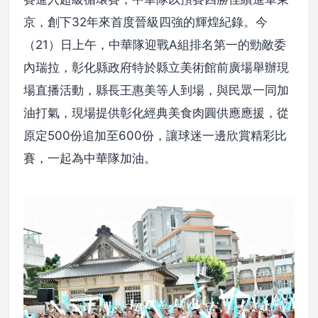
京，創下32年來首度晉級四強的輝煌紀錄。今
（21）日上午，中華隊迎戰A組排名第一的勁敵委
內瑞拉，彰化縣政府特於縣立美術館前廣場舉辦現
場直播活動，縣長王惠美等人到場，與民眾一同加
油打氣，現場提供彰化經典美食肉圓供應應援，從
原定500份追加至600份，讓球迷一邊欣賞精彩比
賽，一起為中華隊加油。