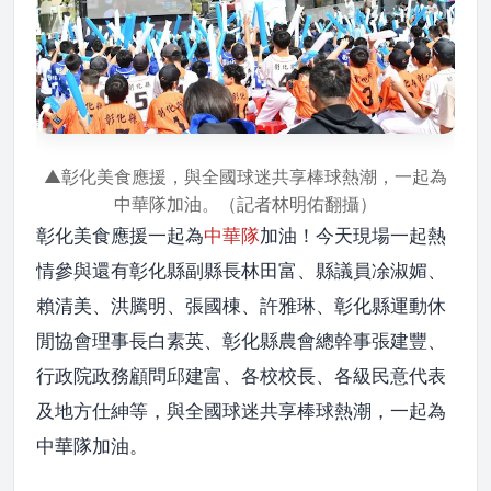
▲彰化美食應援，與全國球迷共享棒球熱潮，一起為
中華隊加油。（記者林明佑翻攝）
彰化美食應援一起為
中華隊
加油！今天現場一起熱
情參與還有彰化縣副縣長林田富、縣議員凃淑媚、
賴清美、洪騰明、張國棟、許雅琳、彰化縣運動休
閒協會理事長白素英、彰化縣農會總幹事張建豐、
行政院政務顧問邱建富、各校校長、各級民意代表
及地方仕紳等，與全國球迷共享棒球熱潮，一起為
中華隊加油。