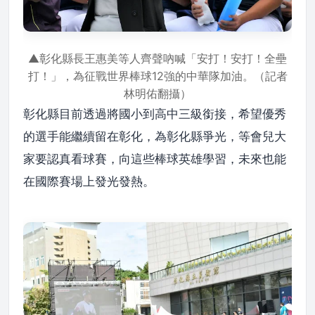
▲彰化縣長王惠美等人齊聲吶喊「安打！安打！全壘
打！」，為征戰世界棒球12強的中華隊加油。（記者
林明佑翻攝）
彰化縣目前透過將國小到高中三級銜接，希望優秀
的選手能繼續留在彰化，為彰化縣爭光，等會兒大
家要認真看球賽，向這些棒球英雄學習，未來也能
在國際賽場上發光發熱。