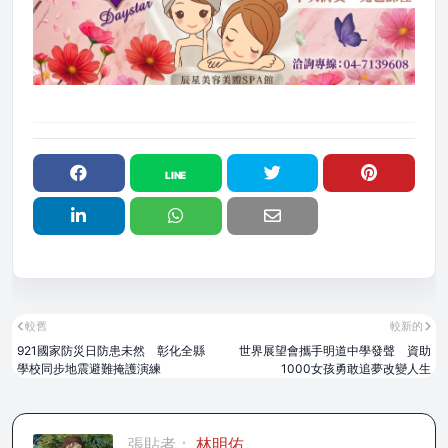
較舊
較新的
921國家防災日防患未然 彰化全縣
世界展望會攜手明道中學發聲 資助
學校同步地震避難掩護演練
1000女孩勇敢追夢改變人生
張貼者：
林明佑