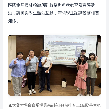
區國稅局員林稽徵所到校舉辦租稅教育及宣導活
動，講師與學生熱烈互動，帶領學生認識稅務相關
知識。
▲大葉大學會資系楊秉森副主任(前排右三)鼓勵學生把