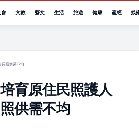
社會
文教
藝文
生活
旅遊
健康
產經
娛
）
落長照供需不均
大培育原住民照護人
長照供需不均