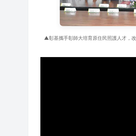
▲彰基攜手彰師大培育原住民照護人才，