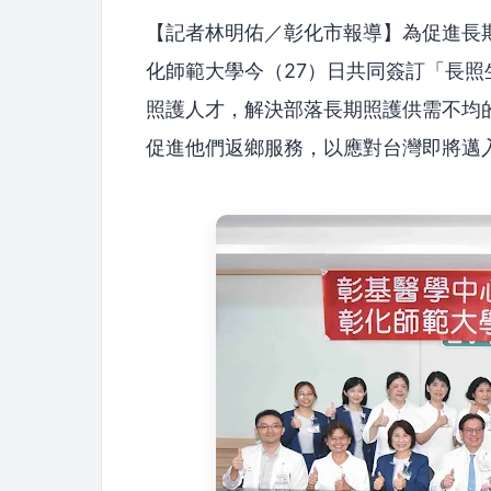
【記者林明佑／彰化市報導】為促進長
化師範大學今（27）日共同簽訂「長
照護人才，解決部落長期照護供需不均
促進他們返鄉服務，以應對台灣即將邁