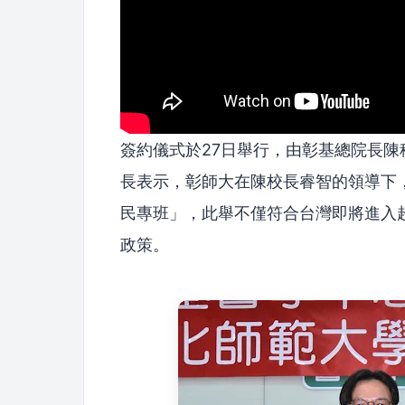
簽約儀式於27日舉行，由彰基總院長
長表示，彰師大在陳校長睿智的領導下
民專班」，此舉不僅符合台灣即將進入
政策。