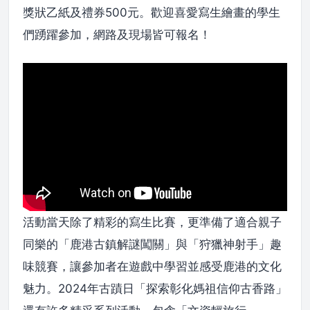
獎狀乙紙及禮券500元。歡迎喜愛寫生繪畫的學生
們踴躍參加，網路及現場皆可報名！
活動當天除了精彩的寫生比賽，更準備了適合親子
同樂的「鹿港古鎮解謎闖關」與「狩獵神射手」趣
味競賽，讓參加者在遊戲中學習並感受鹿港的文化
魅力。2024年古蹟日「探索彰化媽祖信仰古香路」