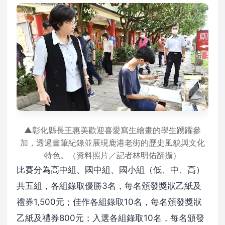
▲彰化縣長王惠美歡迎喜愛寫生繪畫的學生踴躍參
加，透過畫筆紀錄並展現鹿港老街的歷史風貌與文化
特色。（資料照片／記者林明佑翻攝）
比賽分為高中組、國中組、國小組（低、中、高）
共五組，各組錄取優勝3名，每名頒發獎狀乙紙及
禮券1,500元；佳作各組錄取10名，每名頒發獎狀
乙紙及禮券800元；入選各組錄取10名，每名頒發