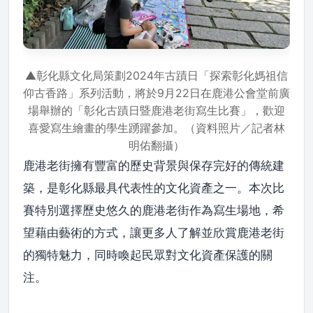
▲彰化縣文化局策劃2024年古蹟日「探索彰化媽祖信
仰古香路」系列活動，將於9月22日在鹿港公會堂前廣
場舉辦的「彰化古蹟日暨鹿港老街寫生比賽」，歡迎
喜愛寫生繪畫的學生踴躍參加。（資料照片／記者林
明佑翻攝）
鹿港老街擁有豐富的歷史背景與保存完好的傳統建
築，是彰化縣最具代表性的文化資產之一。本次比
賽特別選擇歷史悠久的鹿港老街作為寫生場地，希
望藉由藝術的方式，讓更多人了解並欣賞鹿港老街
的獨特魅力，同時喚起民眾對文化資產保護的關
注。