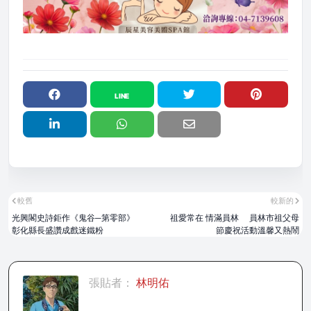
較舊
較新的
光興閣史詩鉅作《鬼谷─第零部》
祖愛常在 情滿員林 員林市祖父母
彰化縣長盛讚成戲迷鐵粉
節慶祝活動溫馨又熱鬧
張貼者：
林明佑