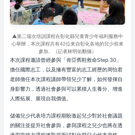
▲第二場次培訓課程在彰化縣兒童青少年福利服務中
心舉辦，本次課程共有42位來自彰化各地的兒少前來
參加。（記者林明佑翻攝）
本次課程邀請曾經參與「肯亞舊鞋救命Step.30」
擔任國際志工，以及擁有豐富的志工經歷的周怡君
老師擔任本次課程講師帶領兒少了解，如何發揮自
身影響力，透過社會參與可以累積人生養分、增進
人際拓展、展現自我價值。
儲備兒少代表培力課程期盼激起兒少對於社會議題
的關注並提升社會參與，參與課程之兒少也將在透
過四堂培力課程後取得面試彰化縣兒少代表資格，