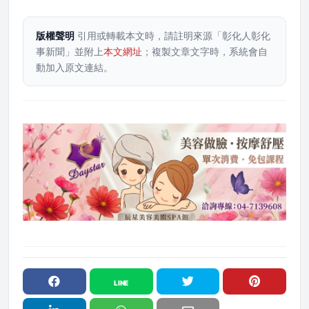
版權聲明
引用或轉載本文時，請註明來源「彰化人彰化
事新聞」並附上
本文網址
；複製文章文字時，系統會自
動加入原文連結。