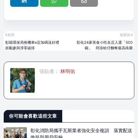
較舊
較新的
彰縣環保局推機車e定加碼送好禮
彰化24家美食小吃名店入選「500
鼓勵參與淨零碳排
碗」 阿添蛤仔麵奪最高殊榮
張貼者：
林明佑
你可能會喜歡這些文章
彰化消防局攜手瓦斯業者強化安全複訓 落實配送
換裝與用戶安檢