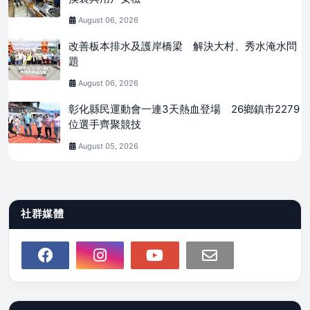
August 06, 2026
改善板本排水及護岸橋梁 解決大村、秀水淹水問
題
August 06, 2026
彰化縣民運動會一連3天熱血登場 26鄉鎮市2279
位選手齊聚競技
August 05, 2026
社群媒體