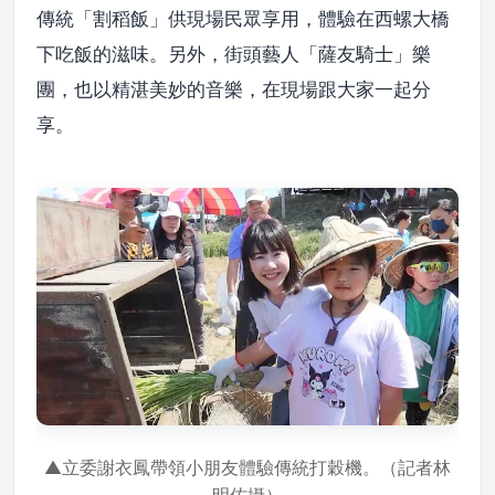
傳統「割稻飯」供現場民眾享用，體驗在西螺大橋
下吃飯的滋味。另外，街頭藝人「薩友騎士」樂
團，也以精湛美妙的音樂，在現場跟大家一起分
享。
▲立委謝衣鳳帶領小朋友體驗傳統打穀機。（記者林