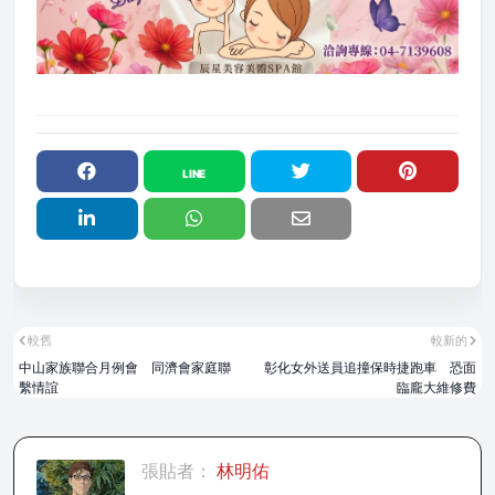
較舊
較新的
中山家族聯合月例會 同濟會家庭聯
彰化女外送員追撞保時捷跑車 恐面
繫情誼
臨龐大維修費
張貼者：
林明佑