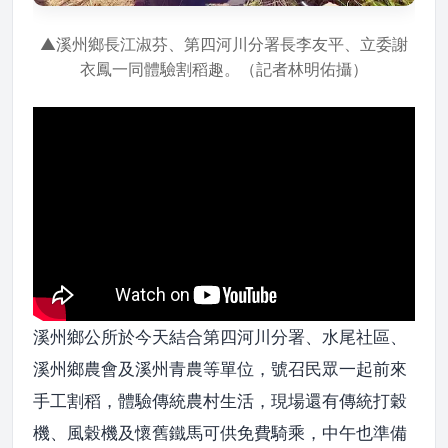
▲溪州鄉長江淑芬、第四河川分署長李友平、立委謝
衣鳳一同體驗割稻趣。（記者林明佑攝）
溪州鄉公所於今天結合第四河川分署、水尾社區、
溪州鄉農會及溪州青農等單位，號召民眾一起前來
手工割稻，體驗傳統農村生活，現場還有傳統打穀
機、風穀機及懷舊鐵馬可供免費騎乘，中午也準備