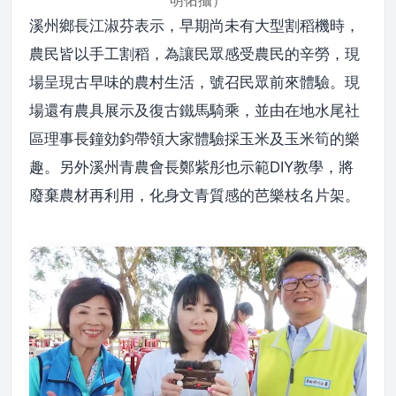
明佑攝）
溪州鄉長江淑芬表示，早期尚未有大型割稻機時，
農民皆以手工割稻，為讓民眾感受農民的辛勞，現
場呈現古早味的農村生活，號召民眾前來體驗。現
場還有農具展示及復古鐵馬騎乘，並由在地水尾社
區理事長鐘効鈞帶領大家體驗採玉米及玉米筍的樂
趣。另外溪州青農會長鄭紫彤也示範DIY教學，將
廢棄農材再利用，化身文青質感的芭樂枝名片架。