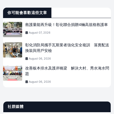
你可能會喜歡這些文章
救護量能再升級！彰化聯合捐贈4輛高規格救護車
August 07, 2026
彰化消防局攜手瓦斯業者強化安全複訓 落實配送
換裝與用戶安檢
August 06, 2026
改善板本排水及護岸橋梁 解決大村、秀水淹水問
題
August 06, 2026
社群媒體