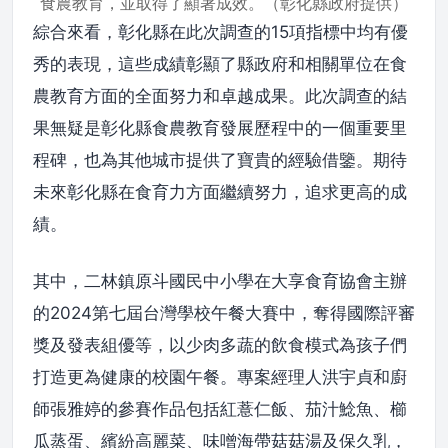
食農教育，並取得了顯著成效。（彰化縣政府提供）
綜合來看，彰化縣在此次調查的15項指標中均有優
秀的表現，這些成績彰顯了縣政府和相關單位在食
農教育方面的全面努力和卓越成果。此次調查的結
果無疑是彰化縣食農教育發展歷程中的一個重要里
程碑，也為其他城市提供了寶貴的經驗借鑒。期待
未來彰化縣在食育力方面繼續努力，追求更高的成
績。
其中，二林鎮原斗國民中小學在大享食育協會主辦
的2024第七屆台灣學校午餐大賽中，奪得國際評審
獎及發表組優等，以少肉多蔬的飲食模式為孩子們
打造更為健康的校園午餐。專案經理人洪宇貞和廚
師張雅婷的參賽作品包括紅薏仁飯、茄汁鯰魚、櫛
瓜蒸蛋、繽紛高麗菜、味噌海帶菇菇湯及保久乳，