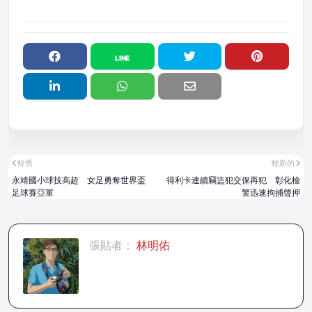
較舊
較新的
永靖國小球技高超 女足勇奪世界盃
得利卡連續竊盜犯交保再犯 彰化檢
足球賽亞軍
警迅速拘捕聲押
張貼者：
林明佑