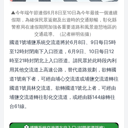
▲今年端午節連假6月8日至10日為今年最後一個連續
假期，為確保民眾返鄉及出遊時的交通順暢，彰化縣
警察局在連假期間加強各重要道路和風景遊憩地區的
交通疏導。（記者林明佑攝）
國道1號埔鹽系統交流道將於6月8日、9日每日5時
至12時封閉南下入口匝道，6月9日、10日每日12
時至21時封閉北上入口匝道。請民眾於此時段內利
用其他交流道上高速公路，替代道路規劃，欲轉國
道1號南下者，可經由埔心交流道或埔鹽交流道轉往
國道1號員林交流道。欲轉國道1號北上者，可經由
埔鹽交流道轉往彰化交流道，或經由縣144線轉往
台61線。