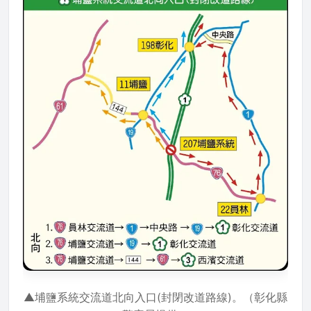
▲埔鹽系統交流道北向入口(封閉改道路線)。（彰化縣