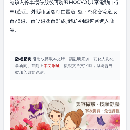
港鎮內停車場停放後再騎乘MOOVO(共享電動自行
車)遊玩。外縣市遊客可由國道1號下彰化交流道或
台76線、台17線及台61線接縣144線道路進入鹿
港。
版權聲明
引用或轉載本文時，請註明來源「彰化人彰化
事新聞」並附上
本文網址
；複製文章文字時，系統會自
動加入原文連結。