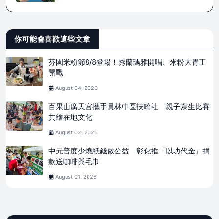
你可能會喜歡這些文章
芬園米粉節8/8登場！秀蘭瑪雅開唱、米粉大胃王
開戰
August 04, 2026
百果山廣天宮攜手員林中區扶輪社 親子寫生比賽
共繪在地文化
August 02, 2026
中元普度少燒紙錢做公益 彰化推「以功代金」捐
款送咖啡與毛巾
August 01, 2026