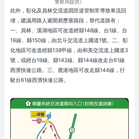
警察局提供）
此外，彰化及員林交流道因匝道管制常導致車流回
堵，建議用路人避開易壅塞路段，替代道路有：
一、員林、溪湖地區可改道經縣148線、台1線、台
19線、縣150線，由北斗交流道上國道1號。二、彰
化地區可改道經縣138甲線，由和美交流道上國道3
號，或經台19線、縣142線、縣144線改走台61線
西濱快速公路。三、鹿港地區可改走縣144線，行
駛台61線西濱快速公路。